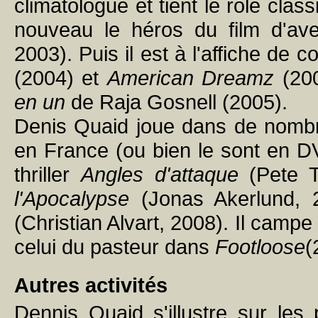
climatologue et tient le rôle clas
nouveau le héros du film d'av
2003). Puis il est à l'affiche de 
(2004) et
American Dreamz
(200
en un
de Raja Gosnell (2005).
Denis Quaid joue dans de nombre
en France (ou bien le sont en DV
thriller
Angles d'attaque
(Pete T
l'Apocalypse
(Jonas Akerlund, 
(Christian Alvart, 2008). Il cam
celui du pasteur dans
Footloose
(
Autres activités
Dennis Quaid s'illustre sur le