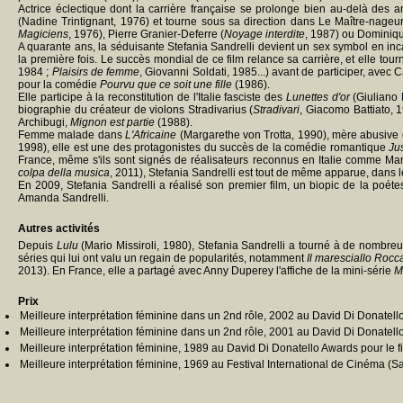
Actrice éclectique dont la carrière française se prolonge bien au-delà des 
(Nadine Trintignant, 1976) et tourne sous sa direction dans Le Maître-nageur 
Magiciens
, 1976), Pierre Granier-Deferre (
Noyage interdite
, 1987) ou Dominiqu
A quarante ans, la séduisante Stefania Sandrelli devient un sex symbol en in
la première fois. Le succès mondial de ce film relance sa carrière, et elle tour
1984 ;
Plaisirs de femme
, Giovanni Soldati, 1985...) avant de participer, ave
pour la comédie
Pourvu que ce soit une fille
(1986).
Elle participe à la reconstitution de l'Italie fasciste des
Lunettes d'or
(Giuliano 
biographie du créateur de violons Stradivarius (
Stradivari
, Giacomo Battiato, 1
Archibugi,
Mignon est partie
(1988).
Femme malade dans
L'Africaine
(Margarethe von Trotta, 1990), mère abusive
1998), elle est une des protagonistes du succès de la comédie romantique
Ju
France, même s'ils sont signés de réalisateurs reconnus en Italie comme Ma
colpa della musica
, 2011), Stefania Sandrelli est tout de même apparue, dans
En 2009, Stefania Sandrelli a réalisé son premier film, un biopic de la poét
Amanda Sandrelli.
Autres activités
Depuis
Lulu
(Mario Missiroli, 1980), Stefania Sandrelli a tourné à de nombreus
séries qui lui ont valu un regain de popularités, notamment
Il maresciallo Rocc
2013). En France, elle a partagé avec Anny Duperey l'affiche de la mini-série
M
Prix
Meilleure interprétation féminine dans un 2nd rôle, 2002 au David Di Donatello
Meilleure interprétation féminine dans un 2nd rôle, 2001 au David Di Donatello
Meilleure interprétation féminine, 1989 au David Di Donatello Awards pour le f
Meilleure interprétation féminine, 1969 au Festival International de Cinéma (Sa