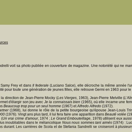
urces
relli voit sa photo publiée en couverture de magazine. Une notoriété qui ne manq
e Samy Frey et dans
Il federale
(Luciano Salce), elle décroche la même année l'u
é pour toute une génération de jeunes filles, elle retrouve Germi en 1963 pour le
la direction de Jean-Pierre Mocky (
Les Vierges
, 1963), Jean-Pierre Melville (
L'Aî
 permet d'élargir son jeu avec
Je la connaissais bien
(1965), où elle incarne une fem
ans
Beaucoup trop pour un seul homme
(1967) et
Alfredo Alfredo
(1972).
artner
(1968), lui donne le rôle de la petite bourgeoise qu'épouse Jean-Louis Tr
900
(1976). Vingt ans plus tard, il lui fera faire une apparition dans
Beauté volée
(19
 (
Un vrai crime d'amour
, 1974 ;
Le Grand Embouteillage
, 1978) utilisent eux auss
 plus inoubliables dans le mélancolique
Nous nous sommes tant aimés
(1974) : Luc
 durant. Les carrières de Scola et de Stefania Sandrelli se croiseront à plusieur