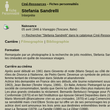
Ciné-Ressources
– Fiches personnalités
Stefania Sandrelli
Interprète
Naissance
05 avril 1946 à Viareggio (Toscane, Italie)
>> Rechercher "Stefania Sandrelli" dans le catalogue Ciné-Resso
Carrière
Filmographie
Bibliographie
|
|
Formation
Remarquée par un photographe à la recherche de jolis modèles, Stefania Sand
les cinéastes en quête de nouveaux visages.
Carrière au cinéma
Après avoir débuté en 1961 dans
Gioventu di notte
(Mario Sequi) au côté d
rôles de
Divorce à l'italienne
, de Pietro Germi. Devenue un symbole de précocit
femme tentant de s'émanciper dans
Séduite et abandonnée
.
Actrice très demandée en France dès ses débuts, elle tourne notamment sous 
1963), Jean Becker (
Tendre Voyou
, 1966)... En Italie, Antonio Pietrangeli lui
société de consommation, tandis que Germi lui offre des rôles plus matures d
Les plus grands cinéastes la réclament. Bernardo Bertolucci l'engage pour
P
Conformiste
(1970) et en fait l'institutrice qui épouse Gérard Depardieu dans
1
Mario Monicelli (
Brancaleone s'en va aux croisades
, 1970) et Luigi Comencini
sa sensibilité mais c'est Ettore Scola qui lui offre un de ses personnages les
actrice dont sont amoureux les trois amis aux destinées entremêlées trente ans
pour
La Terrasse
(1979),
La Famille
(1986) ou
Le Dîner
(1998).