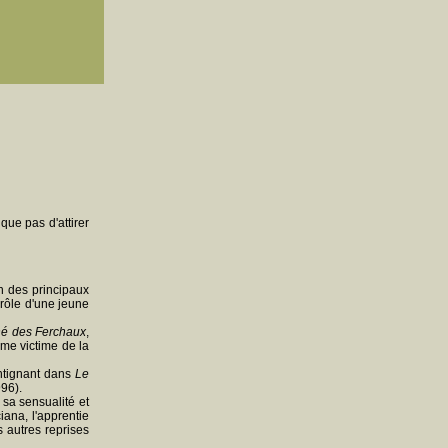
ue pas d'attirer
n des principaux
 rôle d'une jeune
né des Ferchaux
,
me victime de la
intignant dans
Le
96).
i sa sensualité et
iana, l'apprentie
s autres reprises