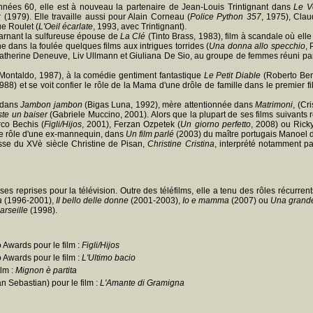
années 60, elle est à nouveau la partenaire de Jean-Louis Trintignant dans
Le V
(1979). Elle travaille aussi pour Alain Corneau (
Police Python 357
, 1975), Cla
e Roulet (
L'Oeil écarlate
, 1993, avec Trintignant).
carnant la sulfureuse épouse de
La Clé
(Tinto Brass, 1983), film à scandale où ell
ne dans la foulée quelques films aux intrigues torrides (
Una donna allo specchio
,
c Catherine Deneuve, Liv Ullmann et Giuliana De Sio, au groupe de femmes réuni pa
Montaldo, 1987), à la comédie gentiment fantastique
Le Petit Diable
(Roberto Beni
988) et se voit confier le rôle de la Mama d'une drôle de famille dans le premier 
 dans
Jambon jambon
(Bigas Luna, 1992), mère attentionnée dans
Matrimoni
, (Cr
ste un baiser
(Gabriele Muccino, 2001). Alors que la plupart de ses films suivants r
rco Bechis (
Figli/Hijos
, 2001), Ferzan Ozpetek (
Un giorno perfetto
, 2008) ou Rick
 le rôle d'une ex-mannequin, dans
Un film parlé
(2003) du maître portugais Manoel d
esse du XVè siècle Christine de Pisan,
Christine Cristina
, interprété notamment par
es reprises pour la télévision. Outre des téléfilms, elle a tenu des rôles récurren
a
(1996-2001),
Il bello delle donne
(2001-2003),
Io e mamma
(2007) ou
Una grande
arseille
(1998).
 Awards pour le film :
Figli/Hijos
 Awards pour le film :
L'Ultimo bacio
ilm :
Mignon è partita
n Sebastian) pour le film :
L'Amante di Gramigna