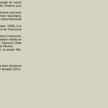
oyage de noces
ude Chabrol (
Les
e tourne nue pour
 Paolo Quaregna,
r Mario Monicelli
gni, 1988), à la
film de Francesca
istina Comencini,
estent inédits en
y Tognazzi (
Tutta
e Oliveira.
 sa propre fille,
ts dans plusieurs
 famiglia
(2012-