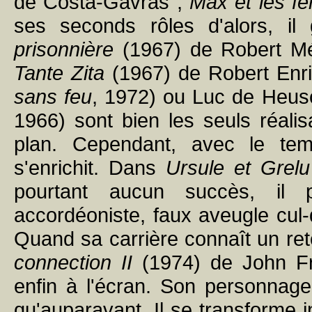
de Costa-Gavras ;
Max et les fer
ses seconds rôles d'alors, i
prisonnière
(1967) de Robert Mé
Tante Zita
(1967) de Robert Enri
sans feu
, 1972) ou Luc de Heus
1966) sont bien les seuls réalis
plan. Cependant, avec le tem
s'enrichit. Dans
Ursule et Grelu
pourtant aucun succès, il p
accordéoniste, faux aveugle cul-d
Quand sa carrière connaît un re
connection II
(1974) de John Fr
enfin à l'écran. Son personnage
qu'auparavant. Il se transforme 