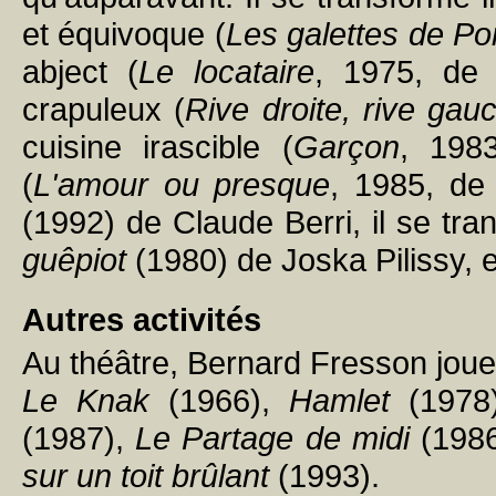
et équivoque (
Les galettes de P
abject (
Le locataire
, 1975, de 
crapuleux (
Rive droite, rive gau
cuisine irascible (
Garçon
, 198
(
L'amour ou presque
, 1985, de
(1992) de Claude Berri, il se tr
guêpiot
(1980) de Joska Pilissy, e
Autres activités
Au théâtre, Bernard Fresson jou
Le Knak
(1966),
Hamlet
(1978
(1987),
Le Partage de midi
(198
sur un toit brûlant
(1993).