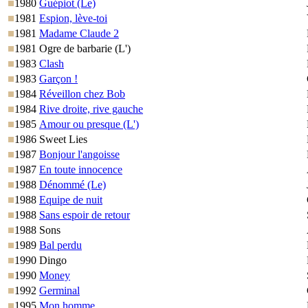
1980
Guépiot (Le)
1981
Espion, lève-toi
1981
Madame Claude 2
1981
Ogre de barbarie (L')
1983
Clash
1983
Garçon !
1984
Réveillon chez Bob
1984
Rive droite, rive gauche
1985
Amour ou presque (L')
1986
Sweet Lies
1987
Bonjour l'angoisse
1987
En toute innocence
1988
Dénommé (Le)
1988
Equipe de nuit
1988
Sans espoir de retour
1988
Sons
1989
Bal perdu
1990
Dingo
1990
Money
1992
Germinal
1995
Mon homme