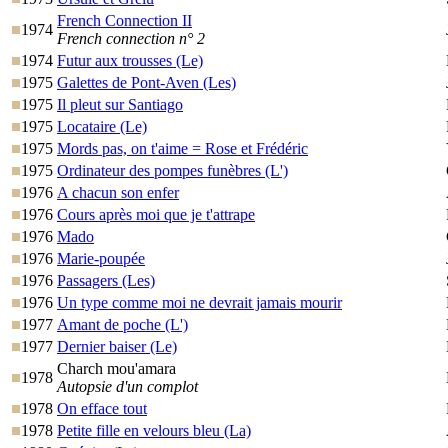
French Connection II
1974
French connection n° 2
1974
Futur aux trousses (Le)
1975
Galettes de Pont-Aven (Les)
1975
Il pleut sur Santiago
1975
Locataire (Le)
1975
Mords pas, on t'aime = Rose et Frédéric
1975
Ordinateur des pompes funèbres (L')
1976
A chacun son enfer
1976
Cours après moi que je t'attrape
1976
Mado
1976
Marie-poupée
1976
Passagers (Les)
1976
Un type comme moi ne devrait jamais mourir
1977
Amant de poche (L')
1977
Dernier baiser (Le)
Charch mou'amara
1978
Autopsie d'un complot
1978
On efface tout
1978
Petite fille en velours bleu (La)