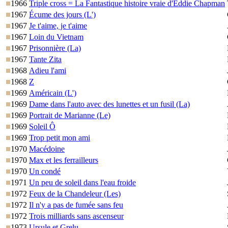
1966
Triple cross = La Fantastique histoire vraie d'Eddie Chapman
1967
Écume des jours (L')
1967
Je t'aime, je t'aime
1967
Loin du Vietnam
1967
Prisonnière (La)
1967
Tante Zita
1968
Adieu l'ami
1968
Z
1969
Américain (L')
1969
Dame dans l'auto avec des lunettes et un fusil (La)
1969
Portrait de Marianne (Le)
1969
Soleil Ô
1969
Trop petit mon ami
1970
Macédoine
1970
Max et les ferrailleurs
1970
Un condé
1971
Un peu de soleil dans l'eau froide
1972
Feux de la Chandeleur (Les)
1972
Il n'y a pas de fumée sans feu
1972
Trois milliards sans ascenseur
1973
Ursule et Grelu