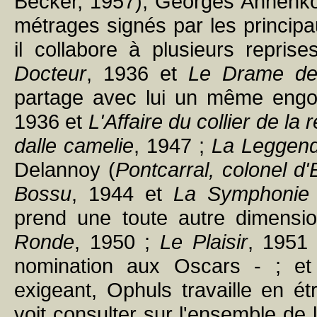
Becker, 1957), Georges Annenkov
métrages signés par les principa
il collabore à plusieurs repri
Docteur
, 1936 et
Le Drame de
partage avec lui un même engou
1936 et
L'Affaire du collier de la 
dalle camelie
, 1947 ;
La Leggend
Delannoy (
Pontcarral, colonel d
Bossu
, 1944 et
La Symphonie 
prend une toute autre dimensi
Ronde
, 1950 ;
Le Plaisir
, 1951
nomination aux Oscars - ; e
exigeant, Ophuls travaille en é
voit consulter sur l'ensemble de l