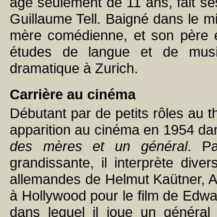
âgé seulement de 11 ans, fait ses
Guillaume Tell. Baigné dans le mil
mère comédienne, et son père éc
études de langue et de musi
dramatique à Zurich.
Carrière au cinéma
Débutant par de petits rôles au t
apparition au cinéma en 1954 da
des mères et un général
. Pa
grandissante, il interprète div
allemandes de Helmut Kaütner, Art
à Hollywood pour le film de Edw
dans lequel il joue un généra