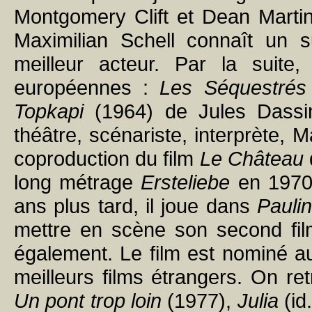
Montgomery Clift et Dean Marti
Maximilian Schell connaît un su
meilleur acteur. Par la suite
européennes :
Les Séquestrés 
Topkapi
(1964) de Jules Dassi
théâtre, scénariste, interprète, 
coproduction du film
Le Château
long métrage
Ersteliebe
en 1970,
ans plus tard, il joue dans
Pauli
mettre en scène son second fi
également. Le film est nominé a
meilleurs films étrangers. On ret
Un pont trop loin
(1977),
Julia
(id