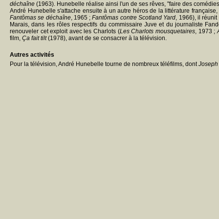
déchaîne
(1963). Hunebelle réalise ainsi l'un de ses rêves, "faire des comédies
André Hunebelle s'attache ensuite à un autre héros de la littérature française, 
Fantômas se déchaîne
, 1965 ;
Fantômas contre Scotland Yard
, 1966), il réun
Marais, dans les rôles respectifs du commissaire Juve et du journaliste Fand
renouveler cet exploit avec les Charlots (
Les Charlots mousquetaires
, 1973 ;
film,
Ça fait tilt
(1978), avant de se consacrer à la télévision.
Autres activités
Pour la télévision, André Hunebelle tourne de nombreux téléfilms, dont
Joseph