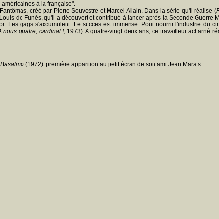
 américaines à la française".
Fantômas, créé par Pierre Souvestre et Marcel Allain. Dans la série qu'il réalise (
it Louis de Funès, qu'il a découvert et contribué à lancer après la Seconde Guerre 
or. Les gags s'accumulent. Le succès est immense. Pour nourrir l'industrie du cin
A nous quatre, cardinal !
, 1973). A quatre-vingt deux ans, ce travailleur acharné ré
 Basalmo
(1972), première apparition au petit écran de son ami Jean Marais.