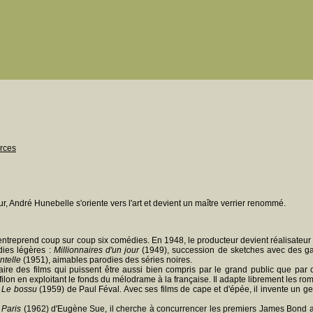
rces
r, André Hunebelle s'oriente vers l'art et devient un maître verrier renommé.
treprend coup sur coup six comédies. En 1948, le producteur devient réalisateur 
dies légères :
Millionnaires d'un jour
(1949), succession de sketches avec des ga
ntelle
(1951), aimables parodies des séries noires.
aire des films qui puissent être aussi bien compris par le grand public que par 
 filon en exploitant le fonds du mélodrame à la française. Il adapte librement les r
t
Le bossu
(1959) de Paul Féval. Avec ses films de cape et d'épée, il invente un ge
 Paris
(1962) d'Eugène Sue, il cherche à concurrencer les premiers James Bond