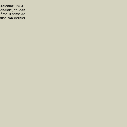
Fantômas
, 1964 ;
Mondiale, et Jean
éma, il tente de
alise son dernier