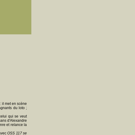
: il met en scène
gnants du loto ;
celui qui se veut
omans d'Alexandre
nre et relance la
 avec
OSS 117 se