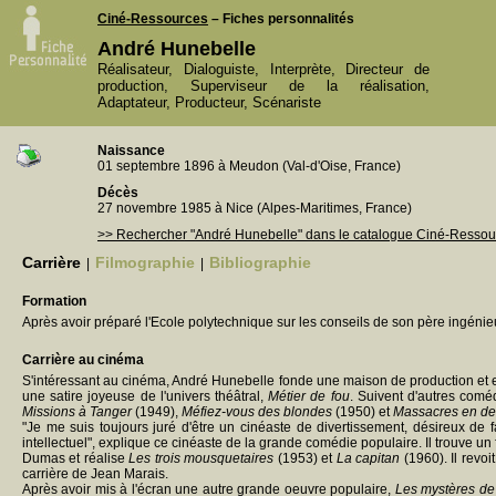
Ciné-Ressources
– Fiches personnalités
André Hunebelle
Réalisateur, Dialoguiste, Interprète, Directeur de
production, Superviseur de la réalisation,
Adaptateur, Producteur, Scénariste
Naissance
01 septembre 1896 à Meudon (Val-d'Oise, France)
Décès
27 novembre 1985 à Nice (Alpes-Maritimes, France)
>> Rechercher "André Hunebelle" dans le catalogue Ciné-Ressou
Carrière
Filmographie
Bibliographie
|
|
Formation
Après avoir préparé l'Ecole polytechnique sur les conseils de son père ingénieu
Carrière au cinéma
S'intéressant au cinéma, André Hunebelle fonde une maison de production et en
une satire joyeuse de l'univers théâtral,
Métier de fou
. Suivent d'autres comé
Missions à Tanger
(1949),
Méfiez-vous des blondes
(1950) et
Massacres en de
"Je me suis toujours juré d'être un cinéaste de divertissement, désireux de f
intellectuel", explique ce cinéaste de la grande comédie populaire. Il trouve un
Dumas et réalise
Les trois mousquetaires
(1953) et
La capitan
(1960). Il revoi
carrière de Jean Marais.
Après avoir mis à l'écran une autre grande oeuvre populaire,
Les mystères de