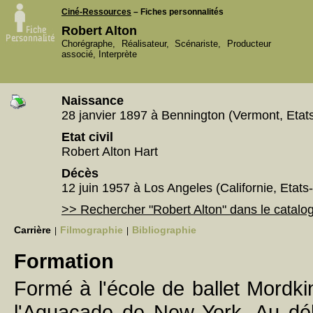
Ciné-Ressources
– Fiches personnalités
Robert Alton
Chorégraphe, Réalisateur, Scénariste, Producteur
associé, Interprète
Naissance
28 janvier 1897 à Bennington (Vermont, Etat
Etat civil
Robert Alton Hart
Décès
12 juin 1957 à Los Angeles (Californie, Etats
>> Rechercher "Robert Alton" dans le catal
Carrière
Filmographie
Bibliographie
|
|
Formation
Formé à l'école de ballet Mordki
l'Aquacade de New York. Au déb