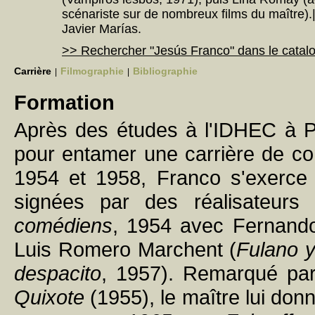
scénariste sur de nombreux films du maître).|#I
Javier Marías.
>> Rechercher "Jesús Franco" dans le cata
Carrière
Filmographie
Bibliographie
|
|
Formation
Après des études à l'IDHEC à P
pour entamer une carrière de com
1954 et 1958, Franco s'exerce 
signées par des réalisateur
comédiens
, 1954 avec Fernand
Luis Romero Marchent (
Fulano 
despacito
, 1957). Remarqué pa
Quixote
(1955), le maître lui don