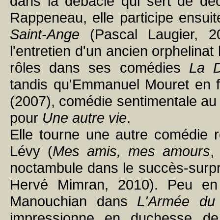
dans la débâcle qui sert de d
Rappeneau, elle participe ensuit
Saint-Ange
(Pascal Laugier, 2
l'entretien d'un ancien orphelinat
rôles dans ses comédies
La D
tandis qu'Emmanuel Mouret en f
(2007), comédie sentimentale au 
pour
Une autre vie
.
Elle tourne une autre comédie r
Lévy (
Mes amis, mes amours
,
noctambule dans le succès-surp
Hervé Mimran, 2010). Peu en
Manouchian dans
L'Armée du
impressionne en duchesse de 