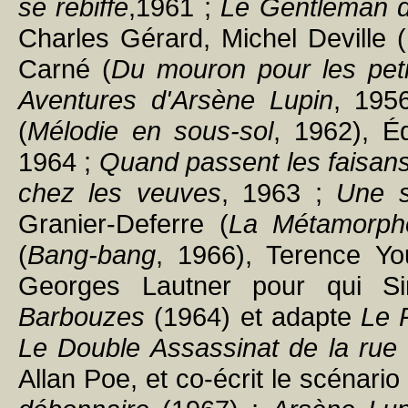
se rebiffe
,1961 ;
Le Gentleman 
Charles Gérard, Michel Deville (
Carné (
Du mouron pour les peti
Aventures d'Arsène Lupin
, 195
(
Mélodie en sous-sol
, 1962), É
1964 ;
Quand passent les faisan
chez les veuves
, 1963 ;
Une s
Granier-Deferre (
La Métamorph
(
Bang-bang
, 1966), Terence Yo
Georges Lautner pour qui Si
Barbouzes
(1964) et adapte
Le 
Le Double Assassinat de la rue
Allan Poe, et co-écrit le scénari