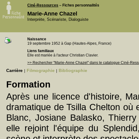
Ciné-Ressources
– Fiches personnalités
Marie-Anne Chazel
Interprète, Scénariste, Dialoguiste
Naissance
19 septembre 1952 à Gap (Hautes-Alpes, France)
Liens familiaux
Elle est mariée à l'acteur Christian Clavier.
>> Rechercher "Marie-Anne Chazel" dans le catalogue Ciné-Res
Carrière
Filmographie
Bibliographie
|
|
Formation
Après une licence d'histoire, Ma
dramatique de Tsilla Chelton où el
Blanc, Josiane Balasko, Thierry
elle rejoint l'équipe du Splendi
scène et interprète des spectacle