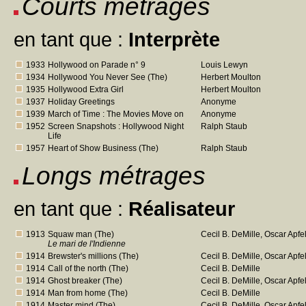
Courts métrages
en tant que :
Interprète
1933
Hollywood on Parade n° 9
Louis Lewyn
1934
Hollywood You Never See (The)
Herbert Moulton
1935
Hollywood Extra Girl
Herbert Moulton
1937
Holiday Greetings
Anonyme
1939
March of Time : The Movies Move on
Anonyme
1952
Screen Snapshots : Hollywood Night
Ralph Staub
Life
1957
Heart of Show Business (The)
Ralph Staub
Longs métrages
en tant que :
Réalisateur
1913
Squaw man (The)
Cecil B. DeMille, Oscar Apfe
Le mari de l'Indienne
1914
Brewster's millions (The)
Cecil B. DeMille, Oscar Apfe
1914
Call of the north (The)
Cecil B. DeMille
1914
Ghost breaker (The)
Cecil B. DeMille, Oscar Apfe
1914
Man from home (The)
Cecil B. DeMille
1914
Master mind (The)
Cecil B. DeMille, Oscar Apfe