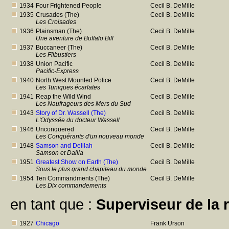
1934
Four Frightened People
Cecil B. DeMille
1935
Crusades (The)
Cecil B. DeMille
Les Croisades
1936
Plainsman (The)
Cecil B. DeMille
Une aventure de Buffalo Bill
1937
Buccaneer (The)
Cecil B. DeMille
Les Flibustiers
1938
Union Pacific
Cecil B. DeMille
Pacific-Express
1940
North West Mounted Police
Cecil B. DeMille
Les Tuniques écarlates
1941
Reap the Wild Wind
Cecil B. DeMille
Les Naufrageurs des Mers du Sud
1943
Story of Dr. Wassell (The)
Cecil B. DeMille
L'Odyssée du docteur Wassell
1946
Unconquered
Cecil B. DeMille
Les Conquérants d'un nouveau monde
1948
Samson and Delilah
Cecil B. DeMille
Samson et Dalila
1951
Greatest Show on Earth (The)
Cecil B. DeMille
Sous le plus grand chapiteau du monde
1954
Ten Commandments (The)
Cecil B. DeMille
Les Dix commandements
en tant que :
Superviseur de la r
1927
Chicago
Frank Urson