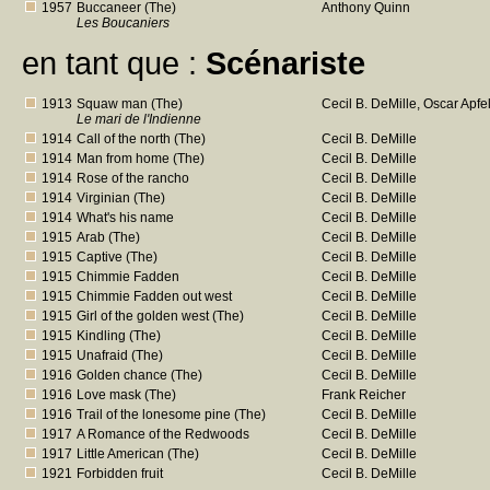
1957
Buccaneer (The)
Anthony Quinn
Les Boucaniers
en tant que :
Scénariste
1913
Squaw man (The)
Cecil B. DeMille, Oscar Apfe
Le mari de l'Indienne
1914
Call of the north (The)
Cecil B. DeMille
1914
Man from home (The)
Cecil B. DeMille
1914
Rose of the rancho
Cecil B. DeMille
1914
Virginian (The)
Cecil B. DeMille
1914
What's his name
Cecil B. DeMille
1915
Arab (The)
Cecil B. DeMille
1915
Captive (The)
Cecil B. DeMille
1915
Chimmie Fadden
Cecil B. DeMille
1915
Chimmie Fadden out west
Cecil B. DeMille
1915
Girl of the golden west (The)
Cecil B. DeMille
1915
Kindling (The)
Cecil B. DeMille
1915
Unafraid (The)
Cecil B. DeMille
1916
Golden chance (The)
Cecil B. DeMille
1916
Love mask (The)
Frank Reicher
1916
Trail of the lonesome pine (The)
Cecil B. DeMille
1917
A Romance of the Redwoods
Cecil B. DeMille
1917
Little American (The)
Cecil B. DeMille
1921
Forbidden fruit
Cecil B. DeMille