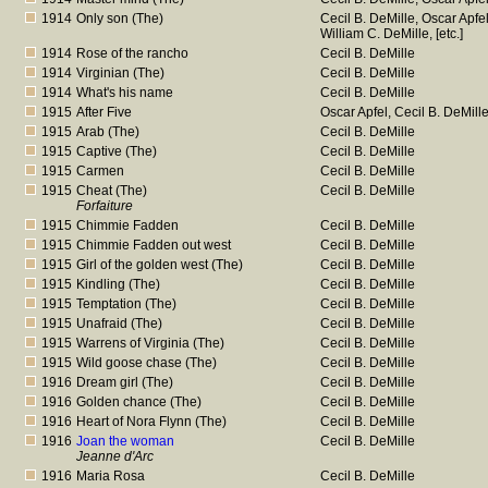
1914
Only son (The)
Cecil B. DeMille, Oscar Apfel
William C. DeMille, [etc.]
1914
Rose of the rancho
Cecil B. DeMille
1914
Virginian (The)
Cecil B. DeMille
1914
What's his name
Cecil B. DeMille
1915
After Five
Oscar Apfel, Cecil B. DeMill
1915
Arab (The)
Cecil B. DeMille
1915
Captive (The)
Cecil B. DeMille
1915
Carmen
Cecil B. DeMille
1915
Cheat (The)
Cecil B. DeMille
Forfaiture
1915
Chimmie Fadden
Cecil B. DeMille
1915
Chimmie Fadden out west
Cecil B. DeMille
1915
Girl of the golden west (The)
Cecil B. DeMille
1915
Kindling (The)
Cecil B. DeMille
1915
Temptation (The)
Cecil B. DeMille
1915
Unafraid (The)
Cecil B. DeMille
1915
Warrens of Virginia (The)
Cecil B. DeMille
1915
Wild goose chase (The)
Cecil B. DeMille
1916
Dream girl (The)
Cecil B. DeMille
1916
Golden chance (The)
Cecil B. DeMille
1916
Heart of Nora Flynn (The)
Cecil B. DeMille
1916
Joan the woman
Cecil B. DeMille
Jeanne d'Arc
1916
Maria Rosa
Cecil B. DeMille