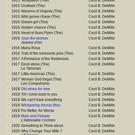
1915
Temptation (The)
Cecil B. DeMille
1915
Unafraid (The)
Cecil B. DeMille
1915
Warrens of Virginia (The)
Cecil B. DeMille
1915
Wild goose chase (The)
Cecil B. DeMille
1916
Dream girl (The)
Cecil B. DeMille
1916
Golden chance (The)
Cecil B. DeMille
1916
Heart of Nora Flynn (The)
Cecil B. DeMille
1916
Joan the woman
Cecil B. DeMille
Jeanne d'Arc
1916
Maria Rosa
Cecil B. DeMille
1916
Trail of the lonesome pine (The)
Cecil B. DeMille
1917
A Romance of the Redwoods
Cecil B. DeMille
1917
Devil-stone (The)
Cecil B. DeMille
Le Talisman
1917
Little American (The)
Cecil B. DeMille
1917
Woman God forgot (The)
Cecil B. DeMille
Les Conquérants
1918
Old wives for new
Cecil B. DeMille
1918
Till i come back to you
Cecil B. DeMille
1918
We can't have everything
Cecil B. DeMille
1918
Whispering chorus (the)
Cecil B. DeMille
1919
For Better, for Worse
Cecil B. DeMille
1919
Male and Female
Cecil B. DeMille
L'Admirable Crichton
1920
Something to Think about
Cecil B. DeMille
1920
Why Change Your Wife ?
Cecil B. DeMille