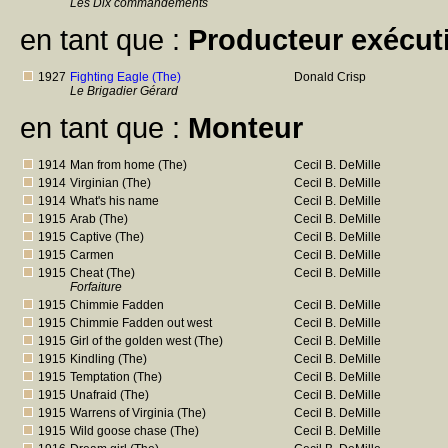
Les Dix commandements
en tant que :
Producteur exécuti
1927
Fighting Eagle (The)
Donald Crisp
Le Brigadier Gérard
en tant que :
Monteur
1914
Man from home (The)
Cecil B. DeMille
1914
Virginian (The)
Cecil B. DeMille
1914
What's his name
Cecil B. DeMille
1915
Arab (The)
Cecil B. DeMille
1915
Captive (The)
Cecil B. DeMille
1915
Carmen
Cecil B. DeMille
1915
Cheat (The)
Cecil B. DeMille
Forfaiture
1915
Chimmie Fadden
Cecil B. DeMille
1915
Chimmie Fadden out west
Cecil B. DeMille
1915
Girl of the golden west (The)
Cecil B. DeMille
1915
Kindling (The)
Cecil B. DeMille
1915
Temptation (The)
Cecil B. DeMille
1915
Unafraid (The)
Cecil B. DeMille
1915
Warrens of Virginia (The)
Cecil B. DeMille
1915
Wild goose chase (The)
Cecil B. DeMille