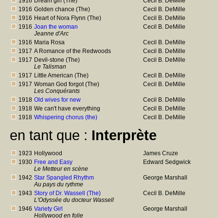
1916
Dream girl (The)
Cecil B. DeMille
1916
Golden chance (The)
Cecil B. DeMille
1916
Heart of Nora Flynn (The)
Cecil B. DeMille
1916
Joan the woman
Cecil B. DeMille
Jeanne d'Arc
1916
Maria Rosa
Cecil B. DeMille
1917
A Romance of the Redwoods
Cecil B. DeMille
1917
Devil-stone (The)
Cecil B. DeMille
Le Talisman
1917
Little American (The)
Cecil B. DeMille
1917
Woman God forgot (The)
Cecil B. DeMille
Les Conquérants
1918
Old wives for new
Cecil B. DeMille
1918
We can't have everything
Cecil B. DeMille
1918
Whispering chorus (the)
Cecil B. DeMille
en tant que :
Interprète
1923
Hollywood
James Cruze
1930
Free and Easy
Edward Sedgwick
Le Metteur en scène
1942
Star Spangled Rhythm
George Marshall
Au pays du rythme
1943
Story of Dr. Wassell (The)
Cecil B. DeMille
L'Odyssée du docteur Wassell
1946
Variety Girl
George Marshall
Hollywood en folie