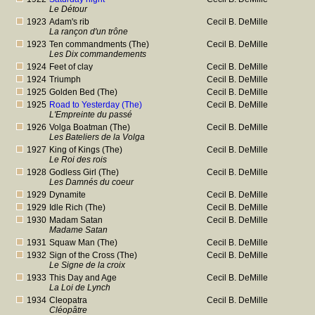
Le Détour
1923
Adam's rib
Cecil B. DeMille
La rançon d'un trône
1923
Ten commandments (The)
Cecil B. DeMille
Les Dix commandements
1924
Feet of clay
Cecil B. DeMille
1924
Triumph
Cecil B. DeMille
1925
Golden Bed (The)
Cecil B. DeMille
1925
Road to Yesterday (The)
Cecil B. DeMille
L'Empreinte du passé
1926
Volga Boatman (The)
Cecil B. DeMille
Les Bateliers de la Volga
1927
King of Kings (The)
Cecil B. DeMille
Le Roi des rois
1928
Godless Girl (The)
Cecil B. DeMille
Les Damnés du coeur
1929
Dynamite
Cecil B. DeMille
1929
Idle Rich (The)
Cecil B. DeMille
1930
Madam Satan
Cecil B. DeMille
Madame Satan
1931
Squaw Man (The)
Cecil B. DeMille
1932
Sign of the Cross (The)
Cecil B. DeMille
Le Signe de la croix
1933
This Day and Age
Cecil B. DeMille
La Loi de Lynch
1934
Cleopatra
Cecil B. DeMille
Cléopâtre