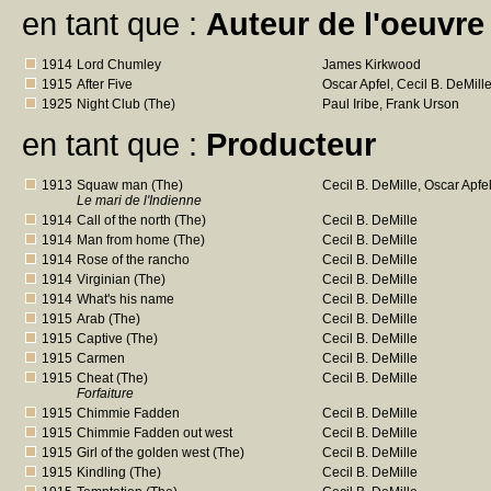
en tant que :
Auteur de l'oeuvre 
1914
Lord Chumley
James Kirkwood
1915
After Five
Oscar Apfel, Cecil B. DeMill
1925
Night Club (The)
Paul Iribe, Frank Urson
en tant que :
Producteur
1913
Squaw man (The)
Cecil B. DeMille, Oscar Apfe
Le mari de l'Indienne
1914
Call of the north (The)
Cecil B. DeMille
1914
Man from home (The)
Cecil B. DeMille
1914
Rose of the rancho
Cecil B. DeMille
1914
Virginian (The)
Cecil B. DeMille
1914
What's his name
Cecil B. DeMille
1915
Arab (The)
Cecil B. DeMille
1915
Captive (The)
Cecil B. DeMille
1915
Carmen
Cecil B. DeMille
1915
Cheat (The)
Cecil B. DeMille
Forfaiture
1915
Chimmie Fadden
Cecil B. DeMille
1915
Chimmie Fadden out west
Cecil B. DeMille
1915
Girl of the golden west (The)
Cecil B. DeMille
1915
Kindling (The)
Cecil B. DeMille