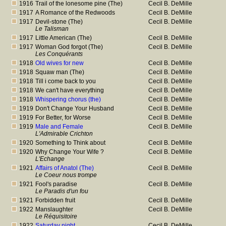
1916
Trail of the lonesome pine (The)
Cecil B. DeMille
1917
A Romance of the Redwoods
Cecil B. DeMille
1917
Devil-stone (The)
Cecil B. DeMille
Le Talisman
1917
Little American (The)
Cecil B. DeMille
1917
Woman God forgot (The)
Cecil B. DeMille
Les Conquérants
1918
Old wives for new
Cecil B. DeMille
1918
Squaw man (The)
Cecil B. DeMille
1918
Till i come back to you
Cecil B. DeMille
1918
We can't have everything
Cecil B. DeMille
1918
Whispering chorus (the)
Cecil B. DeMille
1919
Don't Change Your Husband
Cecil B. DeMille
1919
For Better, for Worse
Cecil B. DeMille
1919
Male and Female
Cecil B. DeMille
L'Admirable Crichton
1920
Something to Think about
Cecil B. DeMille
1920
Why Change Your Wife ?
Cecil B. DeMille
L'Echange
1921
Affairs of Anatol (The)
Cecil B. DeMille
Le Coeur nous trompe
1921
Fool's paradise
Cecil B. DeMille
Le Paradis d'un fou
1921
Forbidden fruit
Cecil B. DeMille
1922
Manslaughter
Cecil B. DeMille
Le Réquisitoire
1922
Saturday night
Cecil B. DeMille