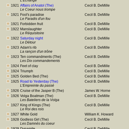
L'Echange
1921
Affairs of Anatol (The)
Cecil B. DeMille
Le Coeur nous trompe
1921
Fool's paradise
Cecil B. DeMille
Le Paradis d'un fou
1921
Forbidden fruit
Cecil B. DeMille
1922
Manslaughter
Cecil B. DeMille
Le Réquisitoire
1922
Saturday night
Cecil B. DeMille
Le Détour
1923
Adam's rib
Cecil B. DeMille
La rançon d'un trône
1923
Ten commandments (The)
Cecil B. DeMille
Les Dix commandements
1924
Feet of clay
Cecil B. DeMille
1924
Triumph
Cecil B. DeMille
1925
Golden Bed (The)
Cecil B. DeMille
1925
Road to Yesterday (The)
Cecil B. DeMille
L'Empreinte du passé
1926
Cruise of the Jasper B (The)
James W. Horne
1926
Volga Boatman (The)
Cecil B. DeMille
Les Bateliers de la Volga
1927
King of Kings (The)
Cecil B. DeMille
Le Roi des rois
1927
White Gold
William K. Howard
1928
Godless Girl (The)
Cecil B. DeMille
Les Damnés du coeur
1929
Dynamite
Cecil B. DeMille