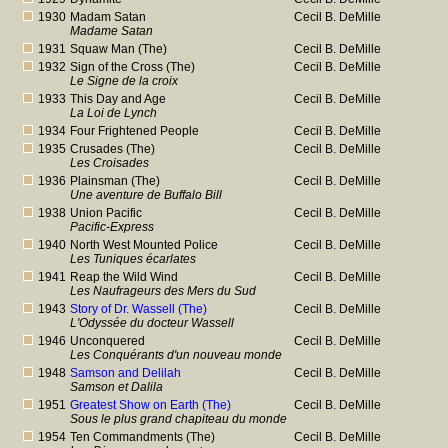
1930
Madam Satan
Cecil B. DeMille
Madame Satan
1931
Squaw Man (The)
Cecil B. DeMille
1932
Sign of the Cross (The)
Cecil B. DeMille
Le Signe de la croix
1933
This Day and Age
Cecil B. DeMille
La Loi de Lynch
1934
Four Frightened People
Cecil B. DeMille
1935
Crusades (The)
Cecil B. DeMille
Les Croisades
1936
Plainsman (The)
Cecil B. DeMille
Une aventure de Buffalo Bill
1938
Union Pacific
Cecil B. DeMille
Pacific-Express
1940
North West Mounted Police
Cecil B. DeMille
Les Tuniques écarlates
1941
Reap the Wild Wind
Cecil B. DeMille
Les Naufrageurs des Mers du Sud
1943
Story of Dr. Wassell (The)
Cecil B. DeMille
L'Odyssée du docteur Wassell
1946
Unconquered
Cecil B. DeMille
Les Conquérants d'un nouveau monde
1948
Samson and Delilah
Cecil B. DeMille
Samson et Dalila
1951
Greatest Show on Earth (The)
Cecil B. DeMille
Sous le plus grand chapiteau du monde
1954
Ten Commandments (The)
Cecil B. DeMille