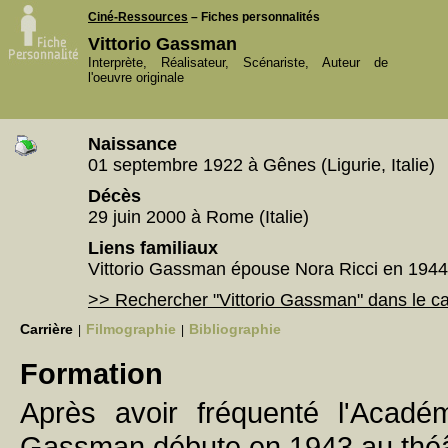
Ciné-Ressources
– Fiches personnalités
Vittorio Gassman
Interprète, Réalisateur, Scénariste, Auteur de
l'oeuvre originale
Naissance
01 septembre 1922 à Gênes (Ligurie, Italie)
Décès
29 juin 2000 à Rome (Italie)
Liens familiaux
Vittorio Gassman épouse Nora Ricci en 1944 
>> Rechercher "Vittorio Gassman" dans le c
Carrière
Filmographie
Bibliographie
|
|
Formation
Après avoir fréquenté l'Acadé
Gassman débute en 1943 au théât