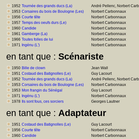
1952
Tournée des grands ducs (La)
André Pellenc, Norbert Car
1953
Corsaires du bois de Boulogne (Les)
Norbert Carbonnaux
1956
Courte tête
Norbert Carbonnaux
1957
Temps des oeufs durs (Le)
Norbert Carbonnaux
1960
Candide
Norbert Carbonnaux
1961
Gamberge (La)
Norbert Carbonnaux
1966
Toutes folles de lui
Norbert Carbonnaux
1971
Ingénu (L')
Norbert Carbonnaux
en tant que :
Scénariste
1950
Bille de clown
Jean Wall
1951
Costaud des Batignolles (Le)
Guy Lacourt
1952
Tournée des grands ducs (La)
André Pellenc, Norbert Car
1953
Corsaires du bois de Boulogne (Les)
Norbert Carbonnaux
1953
Mon frangin du Sénégal
Guy Lacourt
1971
Ingénu (L')
Norbert Carbonnaux
1978
Ils sont fous, ces sorciers
Georges Lautner
en tant que :
Adaptateur
1951
Costaud des Batignolles (Le)
Guy Lacourt
1956
Courte tête
Norbert Carbonnaux
1960
Candide
Norbert Carbonnaux