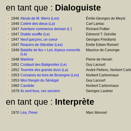
en tant que :
Dialoguiste
1946
Atouts de M. Wens (Les)
Émile-Georges de Meyst
1946
Colère des dieux (La)
Carl Lamac
1947
Aventure commence demain (L')
Richard Pottier
1947
Diable souffle (Le)
Edmond T. Gréville
1947
Neuf garçons, un coeur
Georges Friedland
1947
Requins de Gibraltar (Les)
Emile Edwin Reinert
1948
Bataille de feu = Les Joyeux conscrits
Maurice de Canonge
(La)
1948
Marlène
Pierre de Herain
1951
Costaud des Batignolles (Le)
Guy Lacourt
1952
Tournée des grands ducs (La)
André Pellenc, Norbert Car
1953
Corsaires du bois de Boulogne (Les)
Norbert Carbonnaux
1953
Mon frangin du Sénégal
Guy Lacourt
1960
Candide
Norbert Carbonnaux
1978
Ils sont fous, ces sorciers
Georges Lautner
en tant que :
Interprète
1970
Léa, l'hiver
Marc Monnet