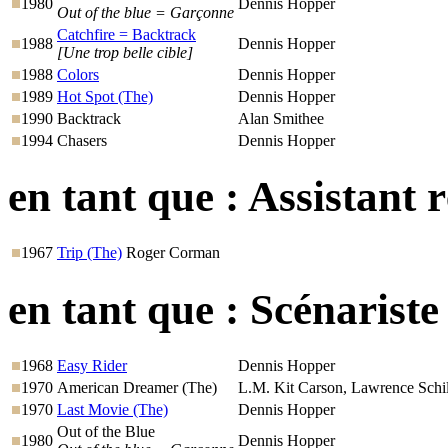
1980
Dennis Hopper
Out of the blue = Garçonne
Catchfire = Backtrack
1988
Dennis Hopper
[Une trop belle cible]
1988
Colors
Dennis Hopper
1989
Hot Spot (The)
Dennis Hopper
1990
Backtrack
Alan Smithee
1994
Chasers
Dennis Hopper
en tant que :
Assistant r
1967
Trip (The)
Roger Corman
en tant que :
Scénariste
1968
Easy Rider
Dennis Hopper
1970
American Dreamer (The)
L.M. Kit Carson, Lawrence Schil
1970
Last Movie (The)
Dennis Hopper
Out of the Blue
1980
Dennis Hopper