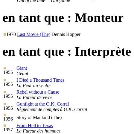
Out of the blue = Garçonne
en tant que :
Monteur
1970
Last Movie (The)
Dennis Hopper
en tant que :
Interprète
Giant
1955
Géant
I Died a Thousand Times
1955
La Peur au ventre
Rebel without a Cause
1955
La Fureur de vivre
Gunfight at the O.K. Corral
1956
Règlement de comptes à O.K. Corral
Story of Mankind (The)
1956
From Hell to Texas
1957
La Fureur des hommes