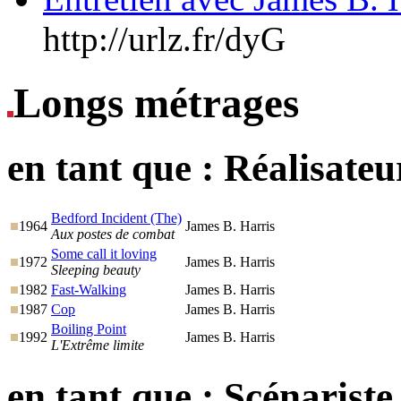
http://urlz.fr/dyG
Longs métrages
en tant que :
Réalisateu
Bedford Incident (The)
1964
James B. Harris
Aux postes de combat
Some call it loving
1972
James B. Harris
Sleeping beauty
1982
Fast-Walking
James B. Harris
1987
Cop
James B. Harris
Boiling Point
1992
James B. Harris
L'Extrême limite
en tant que :
Scénariste