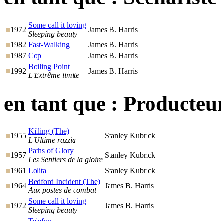
Some call it loving
1972
James B. Harris
Sleeping beauty
1982
Fast-Walking
James B. Harris
1987
Cop
James B. Harris
Boiling Point
1992
James B. Harris
L'Extrême limite
en tant que :
Producteu
Killing (The)
1955
Stanley Kubrick
L'Ultime razzia
Paths of Glory
1957
Stanley Kubrick
Les Sentiers de la gloire
1961
Lolita
Stanley Kubrick
Bedford Incident (The)
1964
James B. Harris
Aux postes de combat
Some call it loving
1972
James B. Harris
Sleeping beauty
Telefon