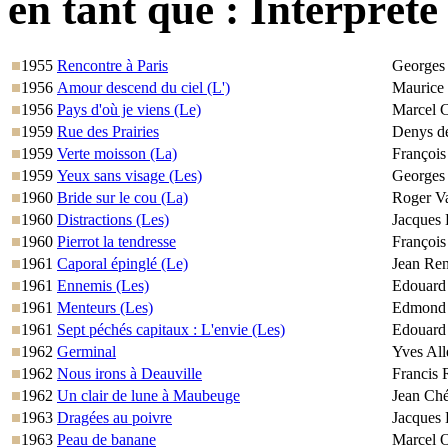
en tant que :
Interprète
1955
Rencontre à Paris
Georges
1956
Amour descend du ciel (L')
Maurice
1956
Pays d'où je viens (Le)
Marcel 
1959
Rue des Prairies
Denys de
1959
Verte moisson (La)
François 
1959
Yeux sans visage (Les)
Georges 
1960
Bride sur le cou (La)
Roger V
1960
Distractions (Les)
Jacques
1960
Pierrot la tendresse
François 
1961
Caporal épinglé (Le)
Jean Ren
1961
Ennemis (Les)
Edouard
1961
Menteurs (Les)
Edmond T
1961
Sept péchés capitaux : L'envie (Les)
Edouard
1962
Germinal
Yves All
1962
Nous irons à Deauville
Francis 
1962
Un clair de lune à Maubeuge
Jean Ché
1963
Dragées au poivre
Jacques 
1963
Peau de banane
Marcel 