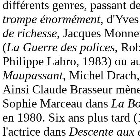
différents genres, passant d
trompe énormément
, d'Yve
de richesse
, Jacques Monnet
(
La Guerre des polices
, Ro
Philippe Labro, 1983) ou au
Maupassant
, Michel Drach,
Ainsi Claude Brasseur mène-t
Sophie Marceau dans
La B
en 1980. Six ans plus tard (
l'actrice dans
Descente aux 