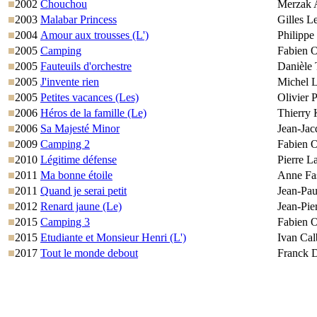
2002
Chouchou
Merzak 
2003
Malabar Princess
Gilles L
2004
Amour aux trousses (L')
Philippe
2005
Camping
Fabien O
2005
Fauteuils d'orchestre
Danièle
2005
J'invente rien
Michel L
2005
Petites vacances (Les)
Olivier 
2006
Héros de la famille (Le)
Thierry 
2006
Sa Majesté Minor
Jean-Ja
2009
Camping 2
Fabien O
2010
Légitime défense
Pierre L
2011
Ma bonne étoile
Anne Fa
2011
Quand je serai petit
Jean-Pa
2012
Renard jaune (Le)
Jean-Pie
2015
Camping 3
Fabien O
2015
Etudiante et Monsieur Henri (L')
Ivan Cal
2017
Tout le monde debout
Franck 