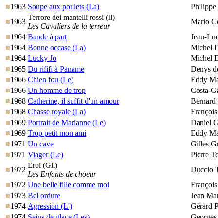
1963
Soupe aux poulets (La)
Philippe
Terrore dei mantelli rossi (Il)
1963
Mario C
Les Cavaliers de la terreur
1964
Bande à part
Jean-Lu
1964
Bonne occase (La)
Michel 
1964
Lucky Jo
Michel D
1965
Du rififi à Paname
Denys de
1966
Chien fou (Le)
Eddy Ma
1966
Un homme de trop
Costa-G
1968
Catherine, il suffit d'un amour
Bernard 
1968
Chasse royale (La)
François 
1969
Portrait de Marianne (Le)
Daniel 
1969
Trop petit mon ami
Eddy Ma
1971
Un cave
Gilles G
1971
Viager (Le)
Pierre T
Eroi (Gli)
1972
Duccio T
Les Enfants de choeur
1972
Une belle fille comme moi
François
1973
Bel ordure
Jean Ma
1974
Agression (L')
Gérard P
1974
Seins de glace (Les)
Georges