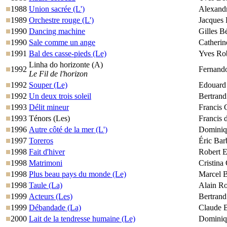
1988
Union sacrée (L')
Alexand
1989
Orchestre rouge (L')
Jacques 
1990
Dancing machine
Gilles B
1990
Sale comme un ange
Catherine
1991
Bal des casse-pieds (Le)
Yves Ro
Linha do horizonte (A)
1992
Fernand
Le Fil de l'horizon
1992
Souper (Le)
Edouard
1992
Un deux trois soleil
Bertrand
1993
Délit mineur
Francis 
1993
Ténors (Les)
Francis 
1996
Autre côté de la mer (L')
Dominiq
1997
Toreros
Éric Bar
1998
Fait d'hiver
Robert E
1998
Matrimoni
Cristina
1998
Plus beau pays du monde (Le)
Marcel 
1998
Taule (La)
Alain R
1999
Acteurs (Les)
Bertrand
1999
Débandade (La)
Claude B
2000
Lait de la tendresse humaine (Le)
Dominiq