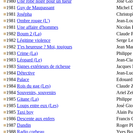
1980
Une robe noire pour un tueur
José Gio
1981
Guy de Maupassant
Michel 
1981
Josépha
Christop
1981
Ombre rouge (L')
Jean-Lou
1981
Une affaire d'hommes
Nicolas
1982
Boum 2 (La)
Claude P
1982
Légitime violence
Serge L
1982
T'es heureuse ? Moi, toujours
Jean Ma
1983
Crime (La)
Philippe
1983
Léopard (Le)
Jean-Cla
1983
Signes extérieurs de richesse
Jacques
1984
Détective
Jean-Lu
1984
Palace
Edouard
1984
Rois du gag (Les)
Claude Z
1984
Souvenirs, souvenirs
Ariel Ze
1985
Gitane (La)
Philippe
1985
Loups entre eux (Les)
José Gio
1985
Taxi boy
Alain Pa
1986
Descente aux enfers
Francis 
1987
Dandin
Roger P
1988
Radio corbeau
Yves Boi