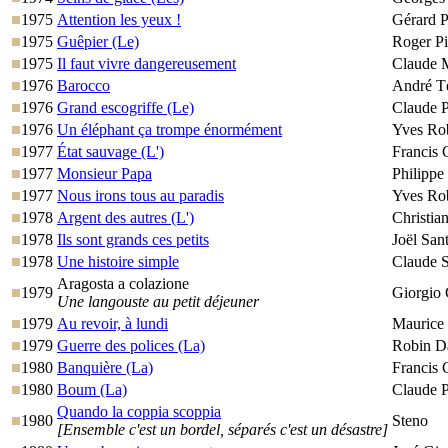
1975
Attention les yeux !
Gérard P
1975
Guêpier (Le)
Roger Pi
1975
Il faut vivre dangereusement
Claude 
1976
Barocco
André T
1976
Grand escogriffe (Le)
Claude P
1976
Un éléphant ça trompe énormément
Yves Ro
1977
État sauvage (L')
Francis 
1977
Monsieur Papa
Philippe
1977
Nous irons tous au paradis
Yves Ro
1978
Argent des autres (L')
Christia
1978
Ils sont grands ces petits
Joël San
1978
Une histoire simple
Claude S
Aragosta a colazione
1979
Giorgio 
Une langouste au petit déjeuner
1979
Au revoir, à lundi
Maurice
1979
Guerre des polices (La)
Robin D
1980
Banquière (La)
Francis 
1980
Boum (La)
Claude P
Quando la coppia scoppia
1980
Steno
[Ensemble c'est un bordel, séparés c'est un désastre]