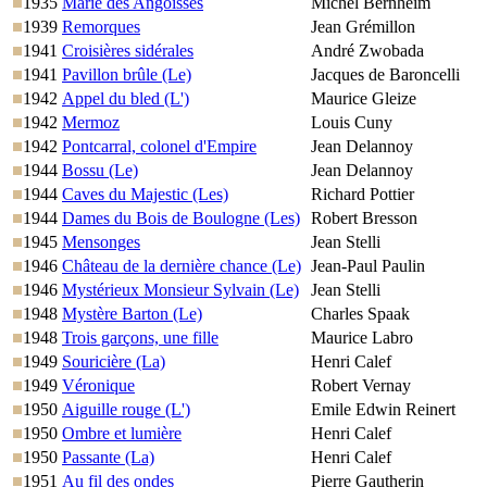
1935
Marie des Angoisses
Michel Bernheim
1939
Remorques
Jean Grémillon
1941
Croisières sidérales
André Zwobada
1941
Pavillon brûle (Le)
Jacques de Baroncelli
1942
Appel du bled (L')
Maurice Gleize
1942
Mermoz
Louis Cuny
1942
Pontcarral, colonel d'Empire
Jean Delannoy
1944
Bossu (Le)
Jean Delannoy
1944
Caves du Majestic (Les)
Richard Pottier
1944
Dames du Bois de Boulogne (Les)
Robert Bresson
1945
Mensonges
Jean Stelli
1946
Château de la dernière chance (Le)
Jean-Paul Paulin
1946
Mystérieux Monsieur Sylvain (Le)
Jean Stelli
1948
Mystère Barton (Le)
Charles Spaak
1948
Trois garçons, une fille
Maurice Labro
1949
Souricière (La)
Henri Calef
1949
Véronique
Robert Vernay
1950
Aiguille rouge (L')
Emile Edwin Reinert
1950
Ombre et lumière
Henri Calef
1950
Passante (La)
Henri Calef
1951
Au fil des ondes
Pierre Gautherin