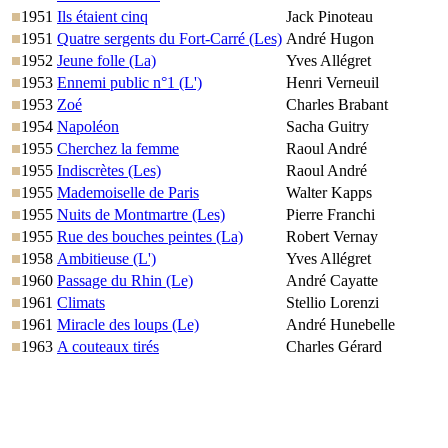
1951
Ils étaient cinq
Jack Pinoteau
1951
Quatre sergents du Fort-Carré (Les)
André Hugon
1952
Jeune folle (La)
Yves Allégret
1953
Ennemi public n°1 (L')
Henri Verneuil
1953
Zoé
Charles Brabant
1954
Napoléon
Sacha Guitry
1955
Cherchez la femme
Raoul André
1955
Indiscrètes (Les)
Raoul André
1955
Mademoiselle de Paris
Walter Kapps
1955
Nuits de Montmartre (Les)
Pierre Franchi
1955
Rue des bouches peintes (La)
Robert Vernay
1958
Ambitieuse (L')
Yves Allégret
1960
Passage du Rhin (Le)
André Cayatte
1961
Climats
Stellio Lorenzi
1961
Miracle des loups (Le)
André Hunebelle
1963
A couteaux tirés
Charles Gérard