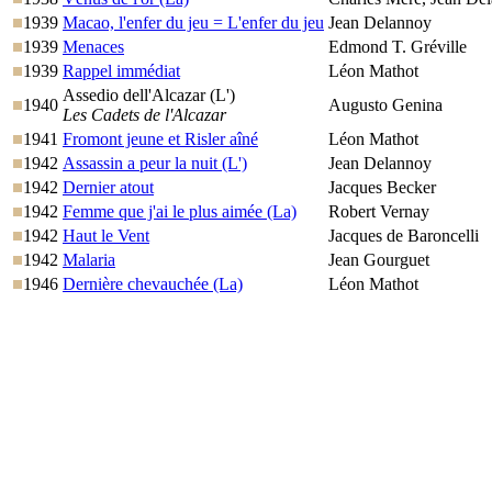
1939
Macao, l'enfer du jeu = L'enfer du jeu
Jean Delannoy
1939
Menaces
Edmond T. Gréville
1939
Rappel immédiat
Léon Mathot
Assedio dell'Alcazar (L')
1940
Augusto Genina
Les Cadets de l'Alcazar
1941
Fromont jeune et Risler aîné
Léon Mathot
1942
Assassin a peur la nuit (L')
Jean Delannoy
1942
Dernier atout
Jacques Becker
1942
Femme que j'ai le plus aimée (La)
Robert Vernay
1942
Haut le Vent
Jacques de Baroncelli
1942
Malaria
Jean Gourguet
1946
Dernière chevauchée (La)
Léon Mathot