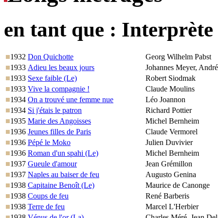
en tant que :
Interprète
1932
Don Quichotte
Georg Wilhelm Pabst
1933
Adieu les beaux jours
Johannes Meyer, André
1933
Sexe faible (Le)
Robert Siodmak
1933
Vive la compagnie !
Claude Moulins
1934
On a trouvé une femme nue
Léo Joannon
1934
Si j'étais le patron
Richard Pottier
1935
Marie des Angoisses
Michel Bernheim
1936
Jeunes filles de Paris
Claude Vermorel
1936
Pépé le Moko
Julien Duvivier
1936
Roman d'un spahi (Le)
Michel Bernheim
1937
Gueule d'amour
Jean Grémillon
1937
Naples au baiser de feu
Augusto Genina
1938
Capitaine Benoît (Le)
Maurice de Canonge
1938
Coups de feu
René Barberis
1938
Terre de feu
Marcel L'Herbier
1938
Vénus de l'or (La)
Charles Méré, Jean De