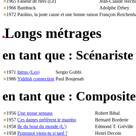
1965
Faiseur de rires (Le)
Jean-Claude Hechi
1966
Bambuck
Adolphe Drhey
1972
Paolino, la juste cause et une bonne raison
François Reichenba
Longs métrages
en tant que :
Scénariste
1971
Intrus (Les)
Sergio Gobbi
1986
Yiddish connection
Paul Boujenah
en tant que :
Compositeu
1956
Une gosse sensass
Robert Bibal
1957
Ces dames préfèrent le mambo
Bernard Borderie
1958
Ile du bout du monde (L')
Edmond T. Gréville
1958
Pourquoi viens-tu si tard ?
Henri Decoin