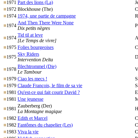
1971
Part des lions (La)
J
1972
Blockhouse (The)
C
1974
1974, une partie de campagne
R
And Then There Were None
1974
P
Dix petits nègres
Tid til at leve
1974
A
[Le Temps de vivre]
1975
Folies bourgeoises
C
Sky Riders
1975
D
Intervention Delta
Blechtrommel (Die)
1978
V
Le Tambour
1979
Ciao les mecs !
S
1979
Claude François, le film de sa vie
S
1981
Qu'est-ce qui fait courir David ?
E
1981
Une jeunesse
M
Zauberberg (Der)
1981
H
La Montagne magique
1982
Edith et Marcel
C
1982
Fantômes du chapelier (Les)
C
1983
Viva la vie
C