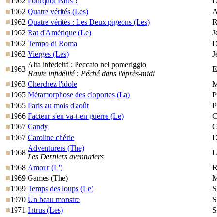
1962
Pourquoi Paris ?
D
1962
Quatre vérités (Les)
A
1962
Quatre vérités : Les Deux pigeons (Les)
R
1962
Rat d'Amérique (Le)
J
1962
Tempo di Roma
D
1962
Vierges (Les)
J
Alta infedeltà : Peccato nel pomeriggio
1963
E
Haute infidélité : Péché dans l'après-midi
1963
Cherchez l'idole
M
1965
Métamorphose des cloportes (La)
P
1965
Paris au mois d'août
P
1966
Facteur s'en va-t-en guerre (Le)
C
1967
Candy
C
1967
Caroline chérie
D
Adventurers (The)
1968
L
Les Derniers aventuriers
1968
Amour (L')
R
1969
Games (The)
M
1969
Temps des loups (Le)
S
1970
Un beau monstre
S
1971
Intrus (Les)
S