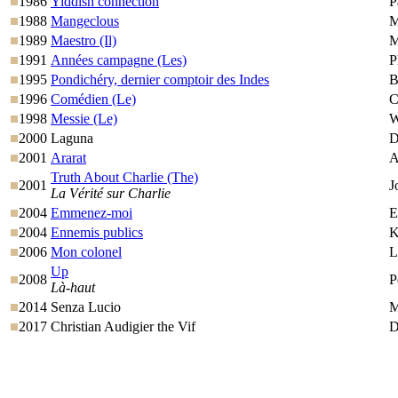
1986
Yiddish connection
P
1988
Mangeclous
M
1989
Maestro (Il)
M
1991
Années campagne (Les)
P
1995
Pondichéry, dernier comptoir des Indes
B
1996
Comédien (Le)
C
1998
Messie (Le)
W
2000
Laguna
D
2001
Ararat
A
Truth About Charlie (The)
2001
J
La Vérité sur Charlie
2004
Emmenez-moi
E
2004
Ennemis publics
K
2006
Mon colonel
L
Up
2008
P
Là-haut
2014
Senza Lucio
M
2017
Christian Audigier the Vif
D