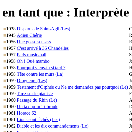
en tant que :
Interprète
1938
Disparus de Saint-Agil (Les)
C
1945
Adieu Chérie
R
1956
Une gosse sensass
R
1957
C'est arrivé à 36 Chandelles
H
1957
Paris music-hall
S
1958
Oh ! Qué mambo
J
1958
Pourquoi viens-tu si tard ?
H
1958
Tête contre les murs (La)
G
1959
Dragueurs (Les)
J
1959
Testament d'Orphée ou Ne me demandez pas pourquoi (Le)
J
1959
Tirez sur le pianiste
F
1960
Passage du Rhin (Le)
A
1960
Un taxi pour Tobrouk
D
1961
Horace 62
A
1961
Lions sont lâchés (Les)
H
1962
Diable et les dix commandements (Le)
J