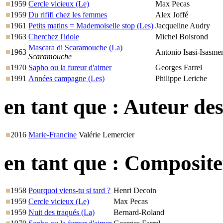
1959
Cercle vicieux (Le)
Max Pecas
1959
Du rififi chez les femmes
Alex Joffé
1961
Petits matins = Mademoiselle stop (Les)
Jacqueline Audry
1963
Cherchez l'idole
Michel Boisrond
Mascara di Scaramouche (La)
1963
Antonio Isasi-Isasme
Scaramouche
1970
Sapho ou la fureur d'aimer
Georges Farrel
1991
Années campagne (Les)
Philippe Leriche
en tant que :
Auteur des
2016
Marie-Francine
Valérie Lemercier
en tant que :
Compositeu
1958
Pourquoi viens-tu si tard ?
Henri Decoin
1959
Cercle vicieux (Le)
Max Pecas
1959
Nuit des traqués (La)
Bernard-Roland