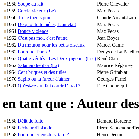
1958
Soupe au lait
Pierre Chevalier
1959
Cercle vicieux (Le)
Max Pecas
1960
Tu ne tueras point
Claude Autant-Lara
1961
De quoi tu te mêles, Daniela !
Max Pecas
1961
Douce violence
Max Pecas
1962
C'est pas moi, c'est l'autre
Jean Boyer
1962
Du mouron pour les petits oiseaux
Marcel Carné
1962
Pourquoi Paris ?
Denys de La Patelliè
1962
Quatre vérités : Les Deux pigeons (Les)
René Clair
1962
Salamandre d'or (La)
Maurice Régamey
1964
Cent briques et des tuiles
Pierre Grimblat
1970
Sapho ou la fureur d'aimer
Georges Farrel
1981
Qu'est-ce qui fait courir David ?
Elie Chouraqui
en tant que :
Auteur des
1958
Délit de fuite
Bernard Borderie
1958
Pêcheur d'Islande
Pierre Schoendoerffe
1958
Pourquoi viens-tu si tard ?
Henri Decoin