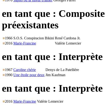
1970
Sapho ou la fureur d'aimer
Georges Farrel
en tant que :
Composite
préexistantes
1966
S.O.S. Conspiracion Bikini
René Cardona Jr.
2016
Marie-Francine
Valérie Lemercier
en tant que :
Interprète
1967
Caroline chérie
Denys de La Patellière
1990
Une étoile pour deux
Jim Kaufman
en tant que :
Interprète
2016
Marie-Francine
Valérie Lemercier