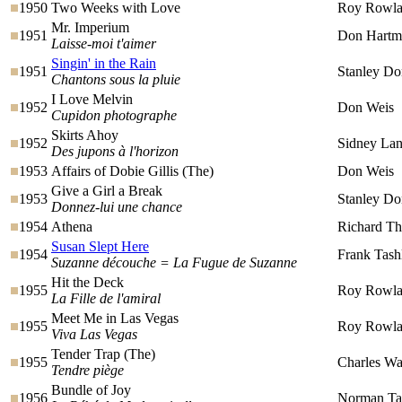
1950
Two Weeks with Love
Roy Rowl
Mr. Imperium
1951
Don Hartm
Laisse-moi t'aimer
Singin' in the Rain
1951
Stanley Do
Chantons sous la pluie
I Love Melvin
1952
Don Weis
Cupidon photographe
Skirts Ahoy
1952
Sidney Lan
Des jupons à l'horizon
1953
Affairs of Dobie Gillis (The)
Don Weis
Give a Girl a Break
1953
Stanley D
Donnez-lui une chance
1954
Athena
Richard Th
Susan Slept Here
1954
Frank Tash
Suzanne découche = La Fugue de Suzanne
Hit the Deck
1955
Roy Rowl
La Fille de l'amiral
Meet Me in Las Vegas
1955
Roy Rowl
Viva Las Vegas
Tender Trap (The)
1955
Charles Wa
Tendre piège
Bundle of Joy
1956
Norman Ta