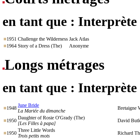
en tant que :
Interprète
1951
Challenge the Wilderness
Jack Atlas
1964
Story of a Dress (The)
Anonyme
Longs métrages
en tant que :
Interprète
June Bride
1948
Bretaigne 
La Mariée du dimanche
Daughter of Rosie O'Grady (The)
1950
David Butl
[Les Filles à papa]
Three Little Words
1950
Richard Th
Trois petits mots