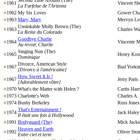
Second Time Around (The)
1961
Vincent S
La Farfelue de l'Arizona
1962
My Six Loves
Gower Ch
1963
Mary, Mary
Mervyn L
Unsinkable Molly Brown (The)
1963
Charles Wa
La Reine du Colorado
Goodbye Charlie
1964
Vincente M
Au revoir, Charlie
Singing Nun (The)
1965
Henry Kost
Dominique
Divorce, American Style
1967
Bud Yorki
[Divorce à l'américaine]
How Sweet It Is !
1967
Jerry Paris
[Adorablement vôtre]
1970
What's the Matter with Helen ?
Curtis Harr
1973
Charlotte's Web
Charles A.
1974
Busby Berkeley
Russ Jones
That's Entertainment !
1974
Jack Haley 
Il était une fois à Hollywood
1991
Bodyguard (The)
Mick Jack
Heaven and Earth
1992
Oliver Sto
Entre ciel et terre