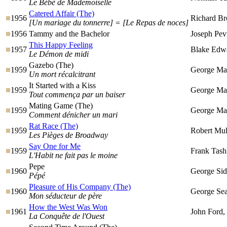
Le Bébé de Mademoiselle
Catered Affair (The)
1956
Richard Br
[Un mariage du tonnerre] = [Le Repas de noces]
1956
Tammy and the Bachelor
Joseph Pe
This Happy Feeling
1957
Blake Edw
Le Démon de midi
Gazebo (The)
1959
George Mar
Un mort récalcitrant
It Started with a Kiss
1959
George Mar
Tout commença par un baiser
Mating Game (The)
1959
George Mar
Comment dénicher un mari
Rat Race (The)
1959
Robert Mul
Les Pièges de Broadway
Say One for Me
1959
Frank Tash
L'Habit ne fait pas le moine
Pepe
1960
George Si
Pépé
Pleasure of His Company (The)
1960
George Se
Mon séducteur de père
How the West Was Won
1961
John Ford,
La Conquête de l'Ouest