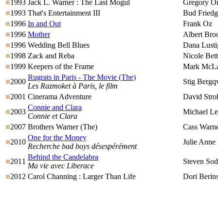
1993
Jack L. Warner : The Last Mogul
Gregory Or
1993
That's Entertainment III
Bud Friedg
1996
In and Out
Frank Oz
1996
Mother
Albert Bro
1996
Wedding Bell Blues
Dana Lusti
1998
Zack and Reba
Nicole Bet
1999
Keepers of the Frame
Mark McLa
Rugrats in Paris - The Movie (The)
2000
Stig Bergq
Les Razmoket à Paris, le film
2001
Cinerama Adventure
David Stro
Connie and Clara
2003
Michael L
Connie et Clara
2007
Brothers Warner (The)
Cass Warne
One for the Money
2010
Julie Anne
Recherche bad boys désespérément
Behind the Candelabra
2011
Steven Sod
Ma vie avec Liberace
2012
Carol Channing : Larger Than Life
Dori Berins