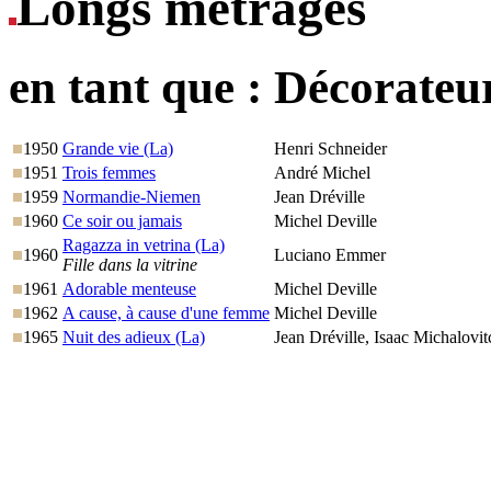
Longs métrages
en tant que :
Décorateu
1950
Grande vie (La)
Henri Schneider
1951
Trois femmes
André Michel
1959
Normandie-Niemen
Jean Dréville
1960
Ce soir ou jamais
Michel Deville
Ragazza in vetrina (La)
1960
Luciano Emmer
Fille dans la vitrine
1961
Adorable menteuse
Michel Deville
1962
A cause, à cause d'une femme
Michel Deville
1965
Nuit des adieux (La)
Jean Dréville, Isaac Michalovi