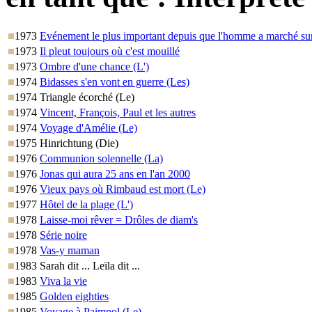
1973
Evénement le plus important depuis que l'homme a marché sur 
1973
Il pleut toujours où c'est mouillé
1973
Ombre d'une chance (L')
1974
Bidasses s'en vont en guerre (Les)
1974
Triangle écorché (Le)
1974
Vincent, François, Paul et les autres
1974
Voyage d'Amélie (Le)
1975
Hinrichtung (Die)
1976
Communion solennelle (La)
1976
Jonas qui aura 25 ans en l'an 2000
1976
Vieux pays où Rimbaud est mort (Le)
1977
Hôtel de la plage (L')
1978
Laisse-moi rêver = Drôles de diam's
1978
Série noire
1978
Vas-y maman
1983
Sarah dit ... Leïla dit ...
1983
Viva la vie
1985
Golden eighties
1985
Voyage à Paimpol (Le)