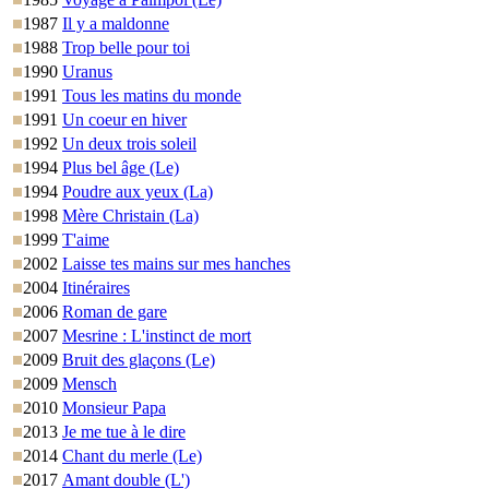
1987
Il y a maldonne
1988
Trop belle pour toi
1990
Uranus
1991
Tous les matins du monde
1991
Un coeur en hiver
1992
Un deux trois soleil
1994
Plus bel âge (Le)
1994
Poudre aux yeux (La)
1998
Mère Christain (La)
1999
T'aime
2002
Laisse tes mains sur mes hanches
2004
Itinéraires
2006
Roman de gare
2007
Mesrine : L'instinct de mort
2009
Bruit des glaçons (Le)
2009
Mensch
2010
Monsieur Papa
2013
Je me tue à le dire
2014
Chant du merle (Le)
2017
Amant double (L')