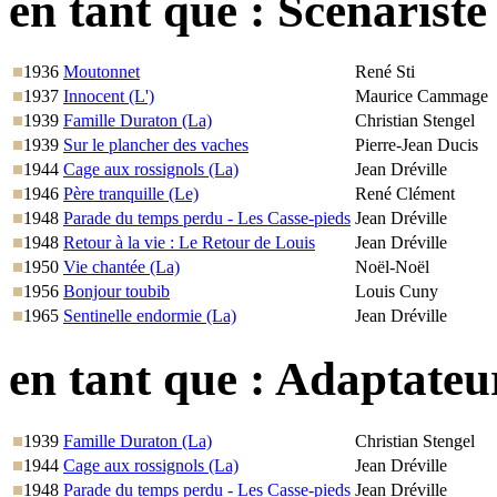
en tant que :
Scénariste
1936
Moutonnet
René Sti
1937
Innocent (L')
Maurice Cammage
1939
Famille Duraton (La)
Christian Stengel
1939
Sur le plancher des vaches
Pierre-Jean Ducis
1944
Cage aux rossignols (La)
Jean Dréville
1946
Père tranquille (Le)
René Clément
1948
Parade du temps perdu - Les Casse-pieds
Jean Dréville
1948
Retour à la vie : Le Retour de Louis
Jean Dréville
1950
Vie chantée (La)
Noël-Noël
1956
Bonjour toubib
Louis Cuny
1965
Sentinelle endormie (La)
Jean Dréville
en tant que :
Adaptateu
1939
Famille Duraton (La)
Christian Stengel
1944
Cage aux rossignols (La)
Jean Dréville
1948
Parade du temps perdu - Les Casse-pieds
Jean Dréville