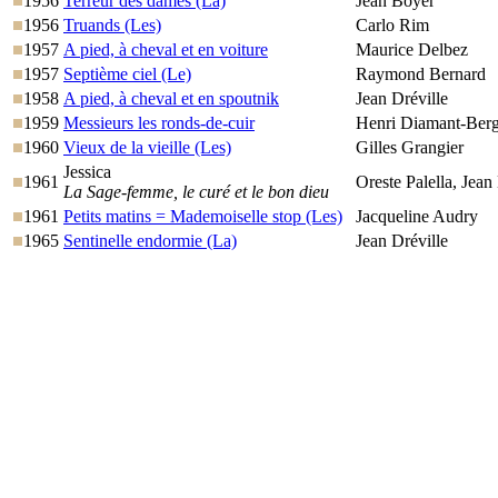
1956
Terreur des dames (La)
Jean Boyer
1956
Truands (Les)
Carlo Rim
1957
A pied, à cheval et en voiture
Maurice Delbez
1957
Septième ciel (Le)
Raymond Bernard
1958
A pied, à cheval et en spoutnik
Jean Dréville
1959
Messieurs les ronds-de-cuir
Henri Diamant-Berg
1960
Vieux de la vieille (Les)
Gilles Grangier
Jessica
1961
Oreste Palella, Jea
La Sage-femme, le curé et le bon dieu
1961
Petits matins = Mademoiselle stop (Les)
Jacqueline Audry
1965
Sentinelle endormie (La)
Jean Dréville