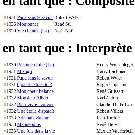
en tant que :
Compositeu
1931
Papa sans le savoir
Robert Wyler
1936
Moutonnet
René Sti
1950
Vie chantée (La)
Noël-Noël
en tant que :
Interprète
1930
Prison en folie (La)
Henry Wulschleger
1931
Mistigri
Harry Lachman
1931
Papa sans le savoir
Robert Wyler
1931
Quand te tues-tu ?
Roger Capellani
1932
Mon coeur balance
René Guissart
1932
Monsieur Albert
Karl Anton
1932
Pour vivre heureux
Claudio Della Torre
1932
Une étoile disparaît
Robert Villers
1933
Adémaï aviateur
Jean Tarride
1933
Mannequins
René Hervil
1933
Une fois dans la vie
Max de Vaucorbeil