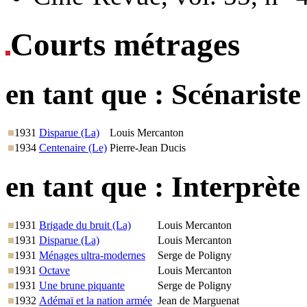
Courts métrages
en tant que :
Scénariste
1931
Disparue (La)
Louis Mercanton
1934
Centenaire (Le)
Pierre-Jean Ducis
en tant que :
Interprète
1931
Brigade du bruit (La)
Louis Mercanton
1931
Disparue (La)
Louis Mercanton
1931
Ménages ultra-modernes
Serge de Poligny
1931
Octave
Louis Mercanton
1931
Une brune piquante
Serge de Poligny
1932
Adémaï et la nation armée
Jean de Marguenat