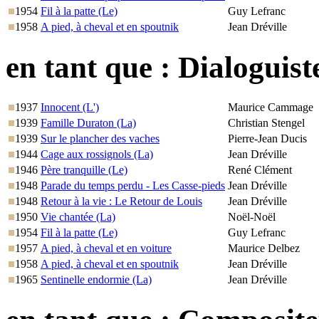
1954
Fil à la patte (Le)
Guy Lefranc
1958
A pied, à cheval et en spoutnik
Jean Dréville
en tant que :
Dialoguist
1937
Innocent (L')
Maurice Cammage
1939
Famille Duraton (La)
Christian Stengel
1939
Sur le plancher des vaches
Pierre-Jean Ducis
1944
Cage aux rossignols (La)
Jean Dréville
1946
Père tranquille (Le)
René Clément
1948
Parade du temps perdu - Les Casse-pieds
Jean Dréville
1948
Retour à la vie : Le Retour de Louis
Jean Dréville
1950
Vie chantée (La)
Noël-Noël
1954
Fil à la patte (Le)
Guy Lefranc
1957
A pied, à cheval et en voiture
Maurice Delbez
1958
A pied, à cheval et en spoutnik
Jean Dréville
1965
Sentinelle endormie (La)
Jean Dréville