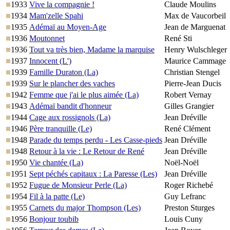
1933
Vive la compagnie !
Claude Moulins
1934
Mam'zelle Spahi
Max de Vaucorbeil
1935
Adémaï au Moyen-Age
Jean de Marguenat
1936
Moutonnet
René Sti
1936
Tout va très bien, Madame la marquise
Henry Wulschleger
1937
Innocent (L')
Maurice Cammage
1939
Famille Duraton (La)
Christian Stengel
1939
Sur le plancher des vaches
Pierre-Jean Ducis
1942
Femme que j'ai le plus aimée (La)
Robert Vernay
1943
Adémaï bandit d'honneur
Gilles Grangier
1944
Cage aux rossignols (La)
Jean Dréville
1946
Père tranquille (Le)
René Clément
1948
Parade du temps perdu - Les Casse-pieds
Jean Dréville
1948
Retour à la vie : Le Retour de René
Jean Dréville
1950
Vie chantée (La)
Noël-Noël
1951
Sept péchés capitaux : La Paresse (Les)
Jean Dréville
1952
Fugue de Monsieur Perle (La)
Roger Richebé
1954
Fil à la patte (Le)
Guy Lefranc
1955
Carnets du major Thompson (Les)
Preston Sturges
1956
Bonjour toubib
Louis Cuny