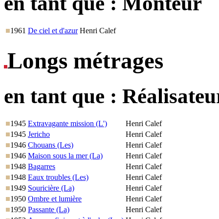
en tant que :
Monteur
1961
De ciel et d'azur
Henri Calef
Longs métrages
en tant que :
Réalisateu
1945
Extravagante mission (L')
Henri Calef
1945
Jericho
Henri Calef
1946
Chouans (Les)
Henri Calef
1946
Maison sous la mer (La)
Henri Calef
1948
Bagarres
Henri Calef
1948
Eaux troubles (Les)
Henri Calef
1949
Souricière (La)
Henri Calef
1950
Ombre et lumière
Henri Calef
1950
Passante (La)
Henri Calef