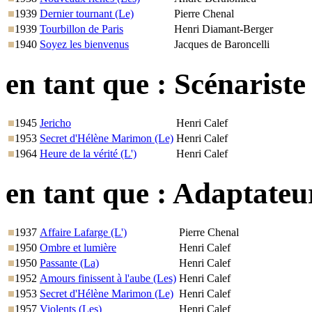
1939
Dernier tournant (Le)
Pierre Chenal
1939
Tourbillon de Paris
Henri Diamant-Berger
1940
Soyez les bienvenus
Jacques de Baroncelli
en tant que :
Scénariste
1945
Jericho
Henri Calef
1953
Secret d'Hélène Marimon (Le)
Henri Calef
1964
Heure de la vérité (L')
Henri Calef
en tant que :
Adaptateu
1937
Affaire Lafarge (L')
Pierre Chenal
1950
Ombre et lumière
Henri Calef
1950
Passante (La)
Henri Calef
1952
Amours finissent à l'aube (Les)
Henri Calef
1953
Secret d'Hélène Marimon (Le)
Henri Calef
1957
Violents (Les)
Henri Calef