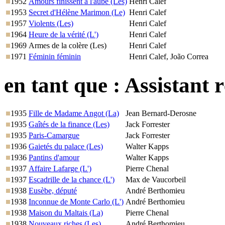
1952
Amours finissent à l'aube (Les)
Henri Calef
1953
Secret d'Hélène Marimon (Le)
Henri Calef
1957
Violents (Les)
Henri Calef
1964
Heure de la vérité (L')
Henri Calef
1969
Armes de la colère (Les)
Henri Calef
1971
Féminin féminin
Henri Calef, João Correa
en tant que :
Assistant r
1935
Fille de Madame Angot (La)
Jean Bernard-Derosne
1935
Gaîtés de la finance (Les)
Jack Forrester
1935
Paris-Camargue
Jack Forrester
1936
Gaietés du palace (Les)
Walter Kapps
1936
Pantins d'amour
Walter Kapps
1937
Affaire Lafarge (L')
Pierre Chenal
1937
Escadrille de la chance (L')
Max de Vaucorbeil
1938
Eusèbe, député
André Berthomieu
1938
Inconnue de Monte Carlo (L')
André Berthomieu
1938
Maison du Maltais (La)
Pierre Chenal
1938
Nouveaux riches (Les)
André Berthomieu