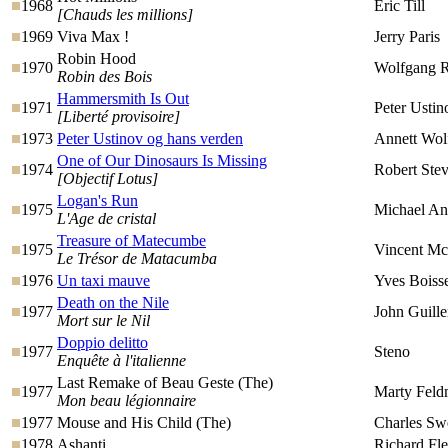
1968
Eric Till
[Chauds les millions]
1969
Viva Max !
Jerry Paris
Robin Hood
1970
Wolfgang R
Robin des Bois
Hammersmith Is Out
1971
Peter Ustin
[Liberté provisoire]
1973
Peter Ustinov og hans verden
Annett Wol
One of Our Dinosaurs Is Missing
1974
Robert Ste
[Objectif Lotus]
Logan's Run
1975
Michael An
L'Age de cristal
Treasure of Matecumbe
1975
Vincent Mc
Le Trésor de Matacumba
1976
Un taxi mauve
Yves Boiss
Death on the Nile
1977
John Guill
Mort sur le Nil
Doppio delitto
1977
Steno
Enquête à l'italienne
Last Remake of Beau Geste (The)
1977
Marty Fel
Mon beau légionnaire
1977
Mouse and His Child (The)
Charles Sw
1978
Ashanti
Richard Fle