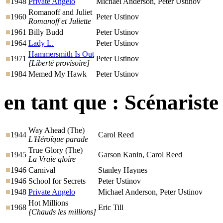
1948
Private Angelo
Michael Anderson, Peter Ustinov
Romanoff and Juliet
1960
Peter Ustinov
Romanoff et Juliette
1961
Billy Budd
Peter Ustinov
1964
Lady L.
Peter Ustinov
Hammersmith Is Out
1971
Peter Ustinov
[Liberté provisoire]
1984
Memed My Hawk
Peter Ustinov
en tant que :
Scénariste
Way Ahead (The)
1944
Carol Reed
L'Héroïque parade
True Glory (The)
1945
Garson Kanin, Carol Reed
La Vraie gloire
1946
Carnival
Stanley Haynes
1946
School for Secrets
Peter Ustinov
1948
Private Angelo
Michael Anderson, Peter Ustinov
Hot Millions
1968
Eric Till
[Chauds les millions]