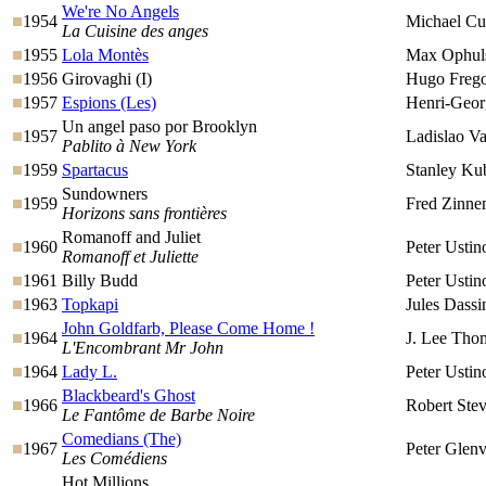
We're No Angels
1954
Michael Cur
La Cuisine des anges
1955
Lola Montès
Max Ophul
1956
Girovaghi (I)
Hugo Freg
1957
Espions (Les)
Henri-Geor
Un angel paso por Brooklyn
1957
Ladislao Va
Pablito à New York
1959
Spartacus
Stanley Ku
Sundowners
1959
Fred Zinn
Horizons sans frontières
Romanoff and Juliet
1960
Peter Ustin
Romanoff et Juliette
1961
Billy Budd
Peter Ustin
1963
Topkapi
Jules Dassi
John Goldfarb, Please Come Home !
1964
J. Lee Tho
L'Encombrant Mr John
1964
Lady L.
Peter Ustin
Blackbeard's Ghost
1966
Robert Ste
Le Fantôme de Barbe Noire
Comedians (The)
1967
Peter Glenv
Les Comédiens
Hot Millions