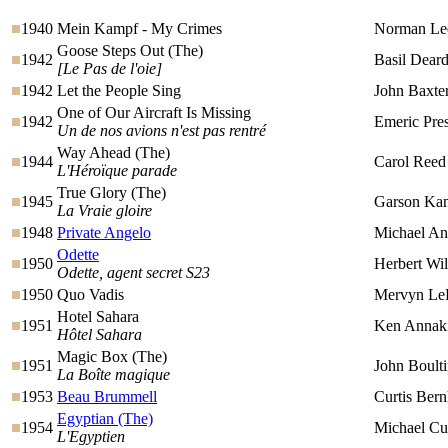
1940
Mein Kampf - My Crimes
Norman Le
Goose Steps Out (The)
1942
Basil Dear
[Le Pas de l'oie]
1942
Let the People Sing
John Baxte
One of Our Aircraft Is Missing
1942
Emeric Pre
Un de nos avions n'est pas rentré
Way Ahead (The)
1944
Carol Reed
L'Héroïque parade
True Glory (The)
1945
Garson Kan
La Vraie gloire
1948
Private Angelo
Michael An
Odette
1950
Herbert Wi
Odette, agent secret S23
1950
Quo Vadis
Mervyn Le
Hotel Sahara
1951
Ken Annak
Hôtel Sahara
Magic Box (The)
1951
John Boult
La Boîte magique
1953
Beau Brummell
Curtis Bern
Egyptian (The)
1954
Michael Cur
L'Egyptien