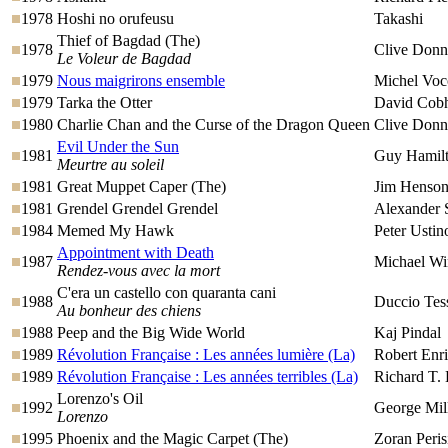
1978
Hoshi no orufeusu
Takashi
Thief of Bagdad (The)
1978
Clive Donn
Le Voleur de Bagdad
1979
Nous maigrirons ensemble
Michel Voc
1979
Tarka the Otter
David Cob
1980
Charlie Chan and the Curse of the Dragon Queen
Clive Donn
Evil Under the Sun
1981
Guy Hamil
Meurtre au soleil
1981
Great Muppet Caper (The)
Jim Henso
1981
Grendel Grendel Grendel
Alexander S
1984
Memed My Hawk
Peter Ustin
Appointment with Death
1987
Michael Wi
Rendez-vous avec la mort
C'era un castello con quaranta cani
1988
Duccio Tess
Au bonheur des chiens
1988
Peep and the Big Wide World
Kaj Pindal
1989
Révolution Française : Les années lumière (La)
Robert Enr
1989
Révolution Française : Les années terribles (La)
Richard T. 
Lorenzo's Oil
1992
George Mil
Lorenzo
1995
Phoenix and the Magic Carpet (The)
Zoran Peris