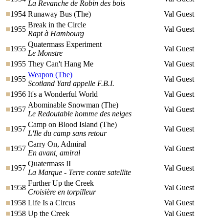
La Revanche de Robin des bois
1954
Runaway Bus (The)
Val Guest
Break in the Circle
1955
Val Guest
Rapt à Hambourg
Quatermass Experiment
1955
Val Guest
Le Monstre
1955
They Can't Hang Me
Val Guest
Weapon (The)
1955
Val Guest
Scotland Yard appelle F.B.I.
1956
It's a Wonderful World
Val Guest
Abominable Snowman (The)
1957
Val Guest
Le Redoutable homme des neiges
Camp on Blood Island (The)
1957
Val Guest
L'Ile du camp sans retour
Carry On, Admiral
1957
Val Guest
En avant, amiral
Quatermass II
1957
Val Guest
La Marque - Terre contre satellite
Further Up the Creek
1958
Val Guest
Croisière en torpilleur
1958
Life Is a Circus
Val Guest
1958
Up the Creek
Val Guest