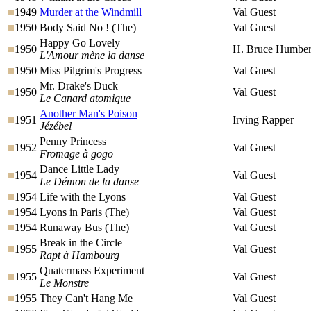
1949
Murder at the Windmill
Val Guest
1950
Body Said No ! (The)
Val Guest
Happy Go Lovely
1950
H. Bruce Humber
L'Amour mène la danse
1950
Miss Pilgrim's Progress
Val Guest
Mr. Drake's Duck
1950
Val Guest
Le Canard atomique
Another Man's Poison
1951
Irving Rapper
Jézébel
Penny Princess
1952
Val Guest
Fromage à gogo
Dance Little Lady
1954
Val Guest
Le Démon de la danse
1954
Life with the Lyons
Val Guest
1954
Lyons in Paris (The)
Val Guest
1954
Runaway Bus (The)
Val Guest
Break in the Circle
1955
Val Guest
Rapt à Hambourg
Quatermass Experiment
1955
Val Guest
Le Monstre
1955
They Can't Hang Me
Val Guest