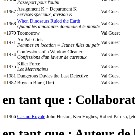
Passeport pour l'oubli
Assignment K = Department K
1967
Val Guest
Services speciaux, division K
When Dinosaurs Ruled the Earth
1968
Val Guest
Quand les dinosaures dominaient le monde
1970
Toomorrow
Val Guest
Au Pair Girls
1971
Val Guest
Femmes en location = Jeunes filles au pair
Confessions of a Window Cleaner
1974
Val Guest
Confessions d'un laveur de carreaux
Killer Force
1975
Val Guest
Les Mercenaires
1981
Dangerous Davies the Last Detective
Val Guest
1982
Boys in Blue (The)
Val Guest
en tant que :
Collaborat
1966
Casino Royale
John Huston, Ken Hughes, Robert Parrish, [etc
en tant que :
Auteur de 