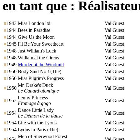
en tant que :
Réalisateu
1943
Miss London ltd.
Val Guest
1944
Bees in Paradise
Val Guest
1944
Give Us the Moon
Val Guest
1945
I'll Be Your Sweetheart
Val Guest
1948
Just William's Luck
Val Guest
1948
William at the Circus
Val Guest
1949
Murder at the Windmill
Val Guest
1950
Body Said No ! (The)
Val Guest
1950
Miss Pilgrim's Progress
Val Guest
Mr. Drake's Duck
1950
Val Guest
Le Canard atomique
Penny Princess
1952
Val Guest
Fromage à gogo
Dance Little Lady
1954
Val Guest
Le Démon de la danse
1954
Life with the Lyons
Val Guest
1954
Lyons in Paris (The)
Val Guest
Men of Sherwood Forest
1954
Val Guest