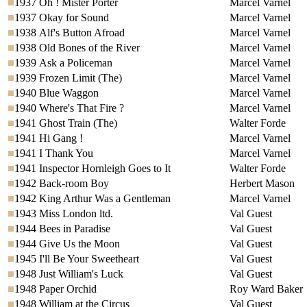
1937
Oh ! Mister Porter
Marcel Varnel
1937
Okay for Sound
Marcel Varnel
1938
Alf's Button Afroad
Marcel Varnel
1938
Old Bones of the River
Marcel Varnel
1939
Ask a Policeman
Marcel Varnel
1939
Frozen Limit (The)
Marcel Varnel
1940
Blue Waggon
Marcel Varnel
1940
Where's That Fire ?
Marcel Varnel
1941
Ghost Train (The)
Walter Forde
1941
Hi Gang !
Marcel Varnel
1941
I Thank You
Marcel Varnel
1941
Inspector Hornleigh Goes to It
Walter Forde
1942
Back-room Boy
Herbert Mason
1942
King Arthur Was a Gentleman
Marcel Varnel
1943
Miss London ltd.
Val Guest
1944
Bees in Paradise
Val Guest
1944
Give Us the Moon
Val Guest
1945
I'll Be Your Sweetheart
Val Guest
1948
Just William's Luck
Val Guest
1948
Paper Orchid
Roy Ward Baker
1948
William at the Circus
Val Guest