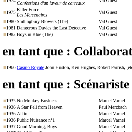
1974
Val Guest
Confessions d'un laveur de carreaux
Killer Force
1975
Val Guest
Les Mercenaires
1980
Shillingbury Blowers (The)
Val Guest
1981
Dangerous Davies the Last Detective
Val Guest
1982
Boys in Blue (The)
Val Guest
en tant que :
Collaborat
1966
Casino Royale
John Huston, Ken Hughes, Robert Parrish, [etc
en tant que :
Scénariste
1935
No Monkey Business
Marcel Varnel
1936
A Star Fell from Heaven
Paul Merzbach
1936
All in
Marcel Varnel
1936
Public Nuisance n°1
Marcel Varnel
1937
Good Morning, Boys
Marcel Varnel