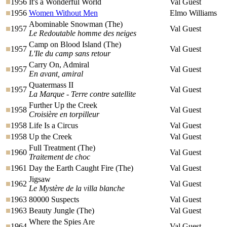
1956
It's a Wonderful World
Val Guest
1956
Women Without Men
Elmo Williams
Abominable Snowman (The)
1957
Val Guest
Le Redoutable homme des neiges
Camp on Blood Island (The)
1957
Val Guest
L'Ile du camp sans retour
Carry On, Admiral
1957
Val Guest
En avant, amiral
Quatermass II
1957
Val Guest
La Marque - Terre contre satellite
Further Up the Creek
1958
Val Guest
Croisière en torpilleur
1958
Life Is a Circus
Val Guest
1958
Up the Creek
Val Guest
Full Treatment (The)
1960
Val Guest
Traitement de choc
1961
Day the Earth Caught Fire (The)
Val Guest
Jigsaw
1962
Val Guest
Le Mystère de la villa blanche
1963
80000 Suspects
Val Guest
1963
Beauty Jungle (The)
Val Guest
Where the Spies Are
1964
Val Guest