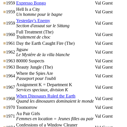
1959
Expresso Bongo
Val Guest
Hell Is a City
1959
Val Guest
Un homme pour le bagne
Yesterday's Enemy
1959
Val Guest
Section d'assaut sur le Sittang
Full Treatment (The)
1960
Val Guest
Traitement de choc
1961
Day the Earth Caught Fire (The)
Val Guest
Jigsaw
1962
Val Guest
Le Mystère de la villa blanche
1963
80000 Suspects
Val Guest
1963
Beauty Jungle (The)
Val Guest
Where the Spies Are
1964
Val Guest
Passeport pour l'oubli
Assignment K = Department K
1967
Val Guest
Services speciaux, division K
When Dinosaurs Ruled the Earth
1968
Val Guest
Quand les dinosaures dominaient le monde
1970
Toomorrow
Val Guest
Au Pair Girls
1971
Val Guest
Femmes en location = Jeunes filles au pair
Confessions of a Window Cleaner